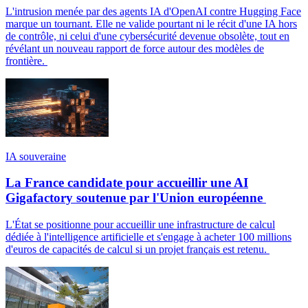
L'intrusion menée par des agents IA d'OpenAI contre Hugging Face
marque un tournant. Elle ne valide pourtant ni le récit d'une IA hors
de contrôle, ni celui d'une cybersécurité devenue obsolète, tout en
révélant un nouveau rapport de force autour des modèles de
frontière.
IA souveraine
La France candidate pour accueillir une AI
Gigafactory soutenue par l'Union européenne
L'État se positionne pour accueillir une infrastructure de calcul
dédiée à l'intelligence artificielle et s'engage à acheter 100 millions
d'euros de capacités de calcul si un projet français est retenu.