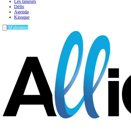
Les faiseurs
Défis
Agenda
Kiosque
M'abonner