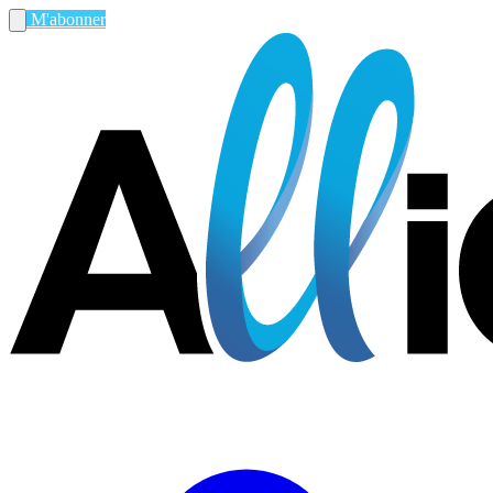
M'abonner