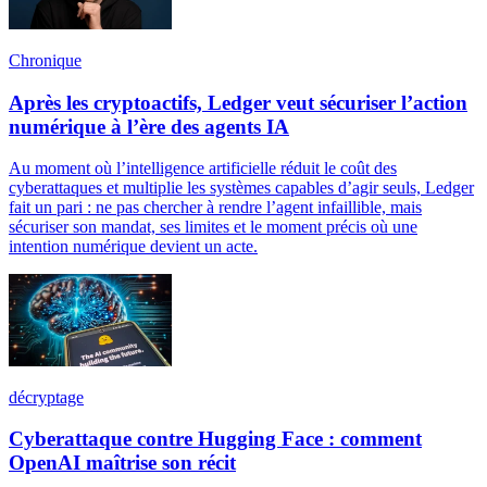
Chronique
Après les cryptoactifs, Ledger veut sécuriser l’action
numérique à l’ère des agents IA
Au moment où l’intelligence artificielle réduit le coût des
cyberattaques et multiplie les systèmes capables d’agir seuls, Ledger
fait un pari : ne pas chercher à rendre l’agent infaillible, mais
sécuriser son mandat, ses limites et le moment précis où une
intention numérique devient un acte.
décryptage
Cyberattaque contre Hugging Face : comment
OpenAI maîtrise son récit