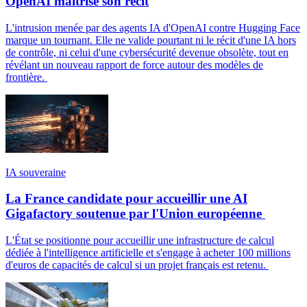
OpenAI maîtrise son récit
L'intrusion menée par des agents IA d'OpenAI contre Hugging Face
marque un tournant. Elle ne valide pourtant ni le récit d'une IA hors
de contrôle, ni celui d'une cybersécurité devenue obsolète, tout en
révélant un nouveau rapport de force autour des modèles de
frontière.
IA souveraine
La France candidate pour accueillir une AI
Gigafactory soutenue par l'Union européenne
L'État se positionne pour accueillir une infrastructure de calcul
dédiée à l'intelligence artificielle et s'engage à acheter 100 millions
d'euros de capacités de calcul si un projet français est retenu.