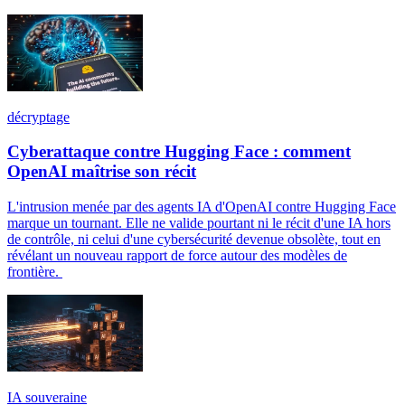
décryptage
Cyberattaque contre Hugging Face : comment
OpenAI maîtrise son récit
L'intrusion menée par des agents IA d'OpenAI contre Hugging Face
marque un tournant. Elle ne valide pourtant ni le récit d'une IA hors
de contrôle, ni celui d'une cybersécurité devenue obsolète, tout en
révélant un nouveau rapport de force autour des modèles de
frontière.
IA souveraine