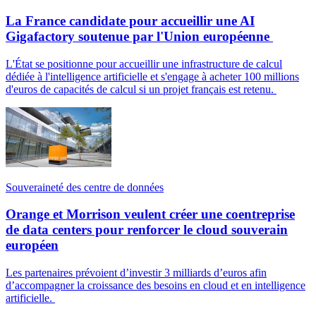
La France candidate pour accueillir une AI
Gigafactory soutenue par l'Union européenne
L'État se positionne pour accueillir une infrastructure de calcul
dédiée à l'intelligence artificielle et s'engage à acheter 100 millions
d'euros de capacités de calcul si un projet français est retenu.
Souveraineté des centre de données
Orange et Morrison veulent créer une coentreprise
de data centers pour renforcer le cloud souverain
européen
Les partenaires prévoient d’investir 3 milliards d’euros afin
d’accompagner la croissance des besoins en cloud et en intelligence
artificielle.