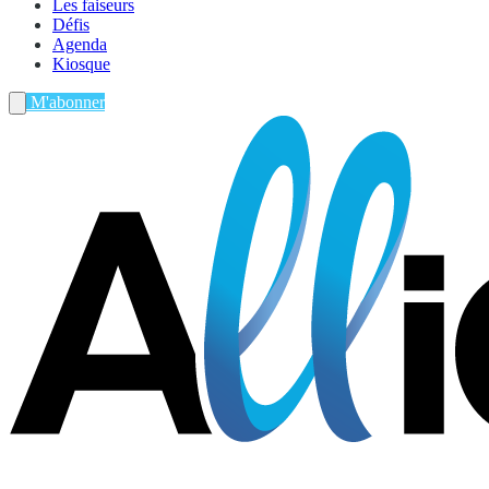
Les faiseurs
Défis
Agenda
Kiosque
M'abonner