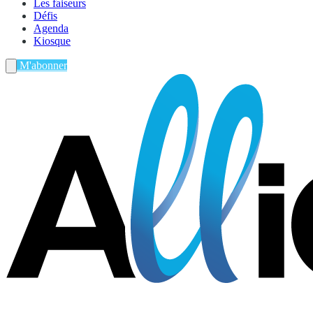
Les faiseurs
Défis
Agenda
Kiosque
M'abonner