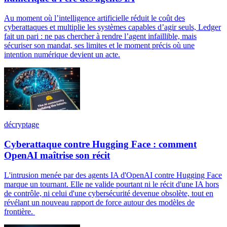
Au moment où l’intelligence artificielle réduit le coût des
cyberattaques et multiplie les systèmes capables d’agir seuls, Ledger
fait un pari : ne pas chercher à rendre l’agent infaillible, mais
sécuriser son mandat, ses limites et le moment précis où une
intention numérique devient un acte.
décryptage
Cyberattaque contre Hugging Face : comment
OpenAI maîtrise son récit
L'intrusion menée par des agents IA d'OpenAI contre Hugging Face
marque un tournant. Elle ne valide pourtant ni le récit d'une IA hors
de contrôle, ni celui d'une cybersécurité devenue obsolète, tout en
révélant un nouveau rapport de force autour des modèles de
frontière.