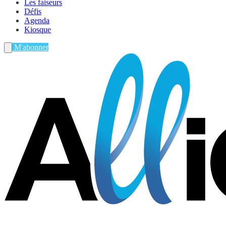
Les faiseurs
Défis
Agenda
Kiosque
M'abonner