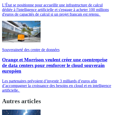
L'État se positionne pour accueillir une infrastructure de calcul
dédiée à l'intelligence artificielle et s'engage à acheter 100 millions
d'euros de capacités de calcul si un projet français est retenu.
Souveraineté des centre de données
Orange et Morrison veulent créer une coentreprise
de data centers pour renforcer le cloud souverain
européen
Les partenaires prévoient d’investir 3 milliards d’euros afin
d’accompagner la croissance des besoins en cloud et en intelligence
artificielle.
Autres articles