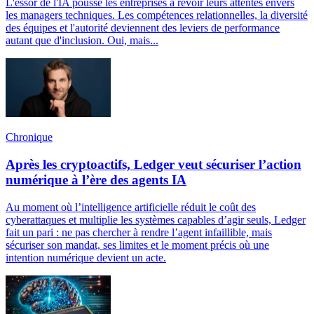
L'essor de l'IA pousse les entreprises à revoir leurs attentes envers
les managers techniques. Les compétences relationnelles, la diversité
des équipes et l'autorité deviennent des leviers de performance
autant que d'inclusion. Oui, mais...
Chronique
Après les cryptoactifs, Ledger veut sécuriser l’action
numérique à l’ère des agents IA
Au moment où l’intelligence artificielle réduit le coût des
cyberattaques et multiplie les systèmes capables d’agir seuls, Ledger
fait un pari : ne pas chercher à rendre l’agent infaillible, mais
sécuriser son mandat, ses limites et le moment précis où une
intention numérique devient un acte.