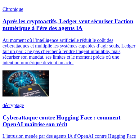
Chronique
Après les cryptoactifs, Ledger veut sécuriser l’action
numérique à l’ère des agents IA
Au moment où l’intelligence artificielle réduit le coût des
cyberattaques et multiplie les systèmes capables d’agir seuls, Ledger
fait un pari : ne pas chercher à rendre l’agent infaillible, mais
sécuriser son mandat, ses limites et le moment précis où une
intention numérique devient un acte.
décryptage
Cyberattaque contre Hugging Face : comment
OpenAI maîtrise son récit
L'intrusion menée par des agents IA d'OpenAI contre Hugging Face