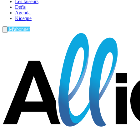
Les faiseurs
Défis
Agenda
Kiosque
M'abonner