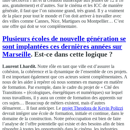
faire découvrir l’art et la création numérique aux jeunes de 12 à 18
ans, gratuitement) et d’autres. Sur le cinéma et les ICC de manière
générale, il faut que l’on raisonne grand, très grand. Il y a vraiment
de la place pour tout le monde et l’on doit arriver à travailler avec
des villes comme Cannes, Nice, Martigues ou Montpellier… C’est
une offre qui doit se vor complémentaire.
Plusieurs écoles de nouvelle génération se
sont implantées ces dernières années sur
Marseille
. Est-ce dans cette logique ?
Laurent Lhardit.
Notre rôle en tant que ville est d’assurer la
cohésion, la cohérence et la dynamique de l’ensemble de ces projets.
Il est important également que ces acteurs soient complémentaires. A
nous de les aider à repérer où nous sommes en manque en matière
de formation. Par exemple, dans le cadre du projet de « Cité des
Transitions » (écologiques, énergétiques et numériques) sur lequel
nous travaillons, il y aura un centre de formation des apprentis sur
ces sujets… Beaucoup de métiers existent, mais d’autres
démarrent… Il faut anticiper. Le
projet Theodora de Kevin Polizzi
devrait intégrer une école de formation, initiale et continue, dans le
domaine de la construction. Notre préoccupation est bien de faire
l’analyse de l’offre potentielle qui existe et des besoins afin de bien
répondre à toutes les opportunités dans le cinéma, les industries