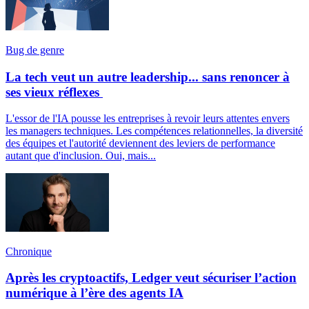
Bug de genre
La tech veut un autre leadership... sans renoncer à
ses vieux réflexes
L'essor de l'IA pousse les entreprises à revoir leurs attentes envers
les managers techniques. Les compétences relationnelles, la diversité
des équipes et l'autorité deviennent des leviers de performance
autant que d'inclusion. Oui, mais...
Chronique
Après les cryptoactifs, Ledger veut sécuriser l’action
numérique à l’ère des agents IA