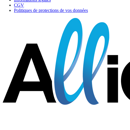
CGV
Politiques de protections de vos données