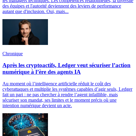
les managers techniques. Les compétences relationnelles, la diversité
des équipes et l'autorité deviennent des leviers de performance
autant que d'inclusion. Oui, mais...
Chronique
Après les cryptoactifs, Ledger veut sécuriser l’action
numérique à l’ère des agents IA
Au moment où l’intelligence artificielle réduit le coût des
cyberattaques et multiplie les systèmes capables d’agir seuls, Ledger
fait un pari : ne pas chercher à rendre l’agent infaillible, mais
sécuriser son mandat, ses limites et le moment précis où une
intention numérique devient un acte.