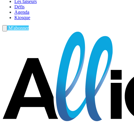
Les faiseurs
Défis
Agenda
Kiosque
M'abonner