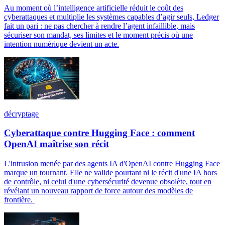
Au moment où l’intelligence artificielle réduit le coût des
cyberattaques et multiplie les systèmes capables d’agir seuls, Ledger
fait un pari : ne pas chercher à rendre l’agent infaillible, mais
sécuriser son mandat, ses limites et le moment précis où une
intention numérique devient un acte.
décryptage
Cyberattaque contre Hugging Face : comment
OpenAI maîtrise son récit
L'intrusion menée par des agents IA d'OpenAI contre Hugging Face
marque un tournant. Elle ne valide pourtant ni le récit d'une IA hors
de contrôle, ni celui d'une cybersécurité devenue obsolète, tout en
révélant un nouveau rapport de force autour des modèles de
frontière.