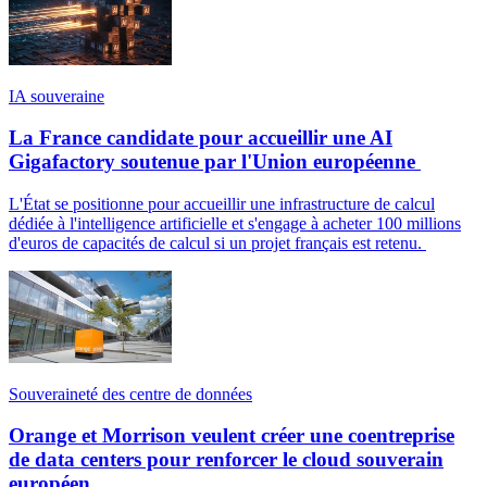
IA souveraine
La France candidate pour accueillir une AI
Gigafactory soutenue par l'Union européenne
L'État se positionne pour accueillir une infrastructure de calcul
dédiée à l'intelligence artificielle et s'engage à acheter 100 millions
d'euros de capacités de calcul si un projet français est retenu.
Souveraineté des centre de données
Orange et Morrison veulent créer une coentreprise
de data centers pour renforcer le cloud souverain
européen