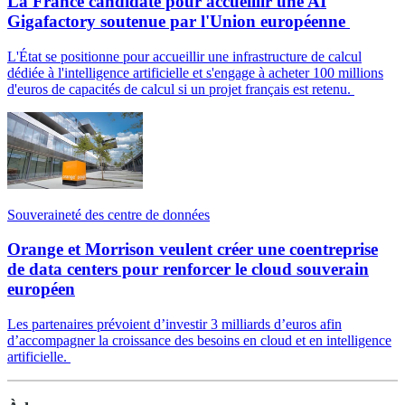
La France candidate pour accueillir une AI
Gigafactory soutenue par l'Union européenne
L'État se positionne pour accueillir une infrastructure de calcul
dédiée à l'intelligence artificielle et s'engage à acheter 100 millions
d'euros de capacités de calcul si un projet français est retenu.
Souveraineté des centre de données
Orange et Morrison veulent créer une coentreprise
de data centers pour renforcer le cloud souverain
européen
Les partenaires prévoient d’investir 3 milliards d’euros afin
d’accompagner la croissance des besoins en cloud et en intelligence
artificielle.