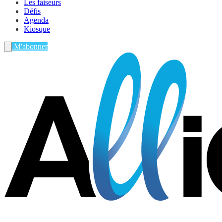
Les faiseurs
Défis
Agenda
Kiosque
M'abonner