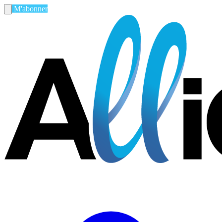
M'abonner