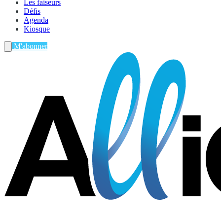
Les faiseurs
Défis
Agenda
Kiosque
M'abonner