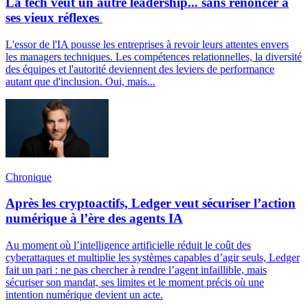
La tech veut un autre leadership... sans renoncer à
ses vieux réflexes
L'essor de l'IA pousse les entreprises à revoir leurs attentes envers
les managers techniques. Les compétences relationnelles, la diversité
des équipes et l'autorité deviennent des leviers de performance
autant que d'inclusion. Oui, mais...
Chronique
Après les cryptoactifs, Ledger veut sécuriser l’action
numérique à l’ère des agents IA
Au moment où l’intelligence artificielle réduit le coût des
cyberattaques et multiplie les systèmes capables d’agir seuls, Ledger
fait un pari : ne pas chercher à rendre l’agent infaillible, mais
sécuriser son mandat, ses limites et le moment précis où une
intention numérique devient un acte.