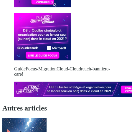
GuideFocus-MigrationCloud-Cloudreach-bannière-
carré
Autres articles