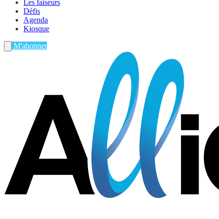
Les faiseurs
Défis
Agenda
Kiosque
M'abonner