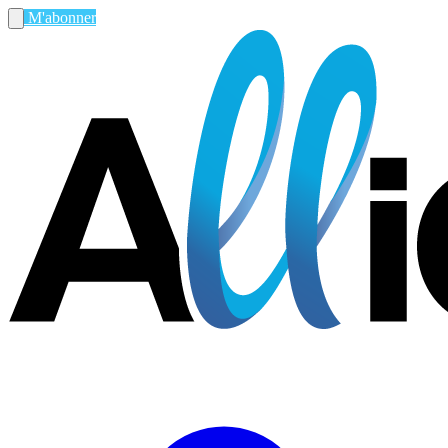
M'abonner