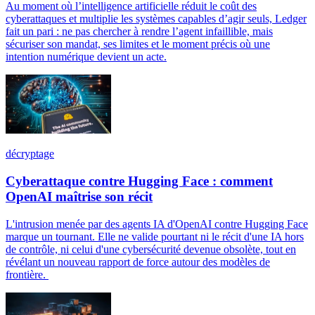
Au moment où l’intelligence artificielle réduit le coût des
cyberattaques et multiplie les systèmes capables d’agir seuls, Ledger
fait un pari : ne pas chercher à rendre l’agent infaillible, mais
sécuriser son mandat, ses limites et le moment précis où une
intention numérique devient un acte.
décryptage
Cyberattaque contre Hugging Face : comment
OpenAI maîtrise son récit
L'intrusion menée par des agents IA d'OpenAI contre Hugging Face
marque un tournant. Elle ne valide pourtant ni le récit d'une IA hors
de contrôle, ni celui d'une cybersécurité devenue obsolète, tout en
révélant un nouveau rapport de force autour des modèles de
frontière.