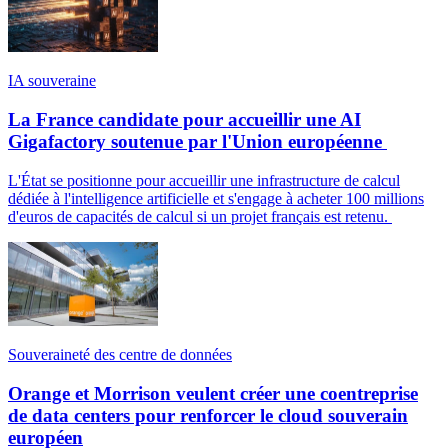
IA souveraine
La France candidate pour accueillir une AI
Gigafactory soutenue par l'Union européenne
L'État se positionne pour accueillir une infrastructure de calcul
dédiée à l'intelligence artificielle et s'engage à acheter 100 millions
d'euros de capacités de calcul si un projet français est retenu.
Souveraineté des centre de données
Orange et Morrison veulent créer une coentreprise
de data centers pour renforcer le cloud souverain
européen