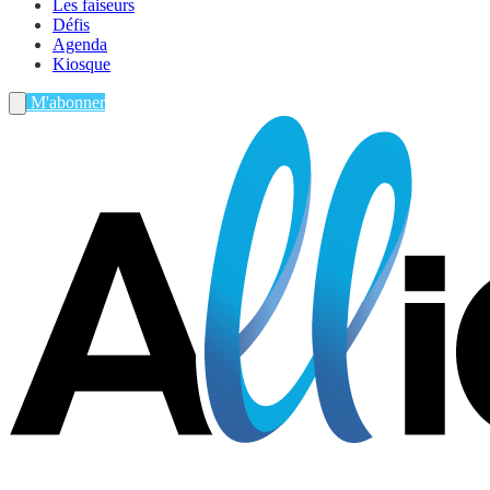
Les faiseurs
Défis
Agenda
Kiosque
M'abonner