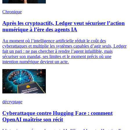
Chronique
Après les cryptoactifs, Ledger veut sécuriser l’action
numérique à l’ère des agents IA
Au moment où l’intelligence artificielle réduit le coût des
cyberattaques et multiplie les systèmes capables d’agir seuls, Ledger
fait un pari : ne pas chercher à rendre l’agent infaillible, mais
sécuriser son mandat, ses limites et le moment précis où une
intention numérique devient un acte.
décryptage
Cyberattaque contre Hugging Face : comment
OpenAI maîtrise son récit