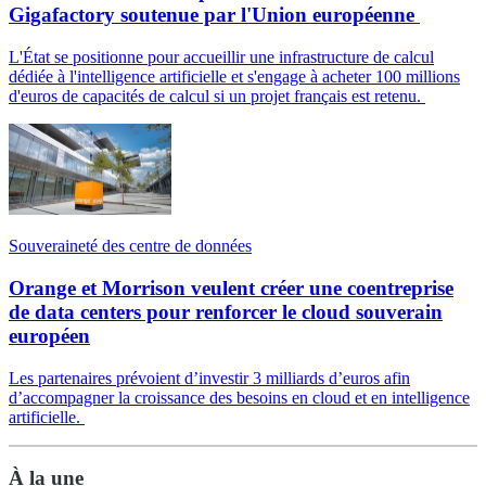
Gigafactory soutenue par l'Union européenne
L'État se positionne pour accueillir une infrastructure de calcul
dédiée à l'intelligence artificielle et s'engage à acheter 100 millions
d'euros de capacités de calcul si un projet français est retenu.
Souveraineté des centre de données
Orange et Morrison veulent créer une coentreprise
de data centers pour renforcer le cloud souverain
européen
Les partenaires prévoient d’investir 3 milliards d’euros afin
d’accompagner la croissance des besoins en cloud et en intelligence
artificielle.
À la une