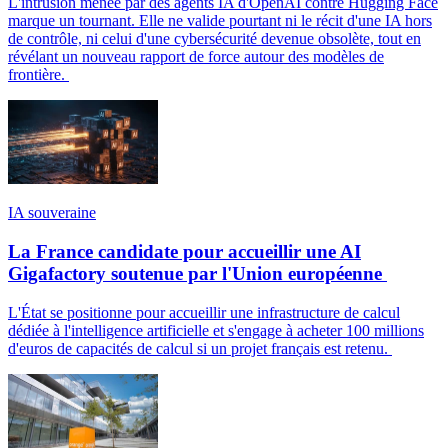
L'intrusion menée par des agents IA d'OpenAI contre Hugging Face
marque un tournant. Elle ne valide pourtant ni le récit d'une IA hors
de contrôle, ni celui d'une cybersécurité devenue obsolète, tout en
révélant un nouveau rapport de force autour des modèles de
frontière.
IA souveraine
La France candidate pour accueillir une AI
Gigafactory soutenue par l'Union européenne
L'État se positionne pour accueillir une infrastructure de calcul
dédiée à l'intelligence artificielle et s'engage à acheter 100 millions
d'euros de capacités de calcul si un projet français est retenu.