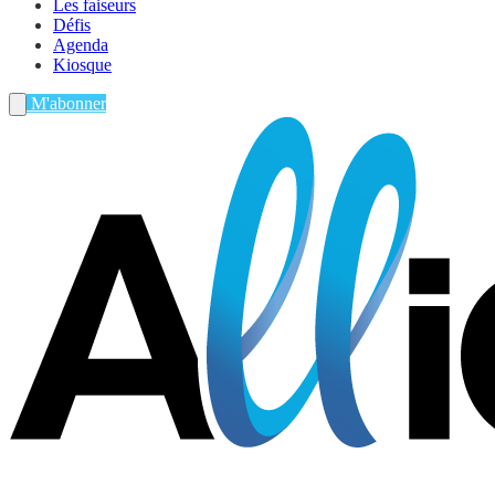
Les faiseurs
Défis
Agenda
Kiosque
M'abonner