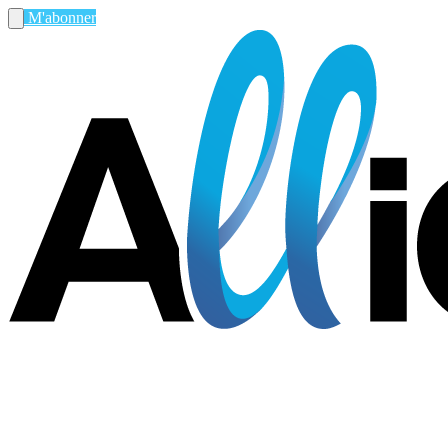
M'abonner