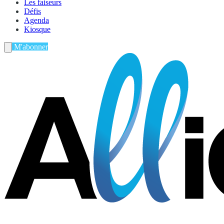
Les faiseurs
Défis
Agenda
Kiosque
M'abonner