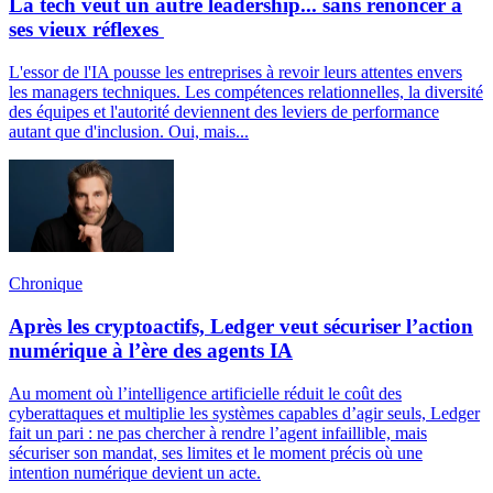
La tech veut un autre leadership... sans renoncer à
ses vieux réflexes
L'essor de l'IA pousse les entreprises à revoir leurs attentes envers
les managers techniques. Les compétences relationnelles, la diversité
des équipes et l'autorité deviennent des leviers de performance
autant que d'inclusion. Oui, mais...
Chronique
Après les cryptoactifs, Ledger veut sécuriser l’action
numérique à l’ère des agents IA
Au moment où l’intelligence artificielle réduit le coût des
cyberattaques et multiplie les systèmes capables d’agir seuls, Ledger
fait un pari : ne pas chercher à rendre l’agent infaillible, mais
sécuriser son mandat, ses limites et le moment précis où une
intention numérique devient un acte.