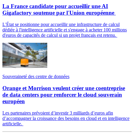
La France candidate pour accueillir une AI
Gigafactory soutenue par l'Union européenne
L'État se positionne pour accueillir une infrastructure de calcul
dédiée à l'intelligence artificielle et s'engage à acheter 100 millions
d'euros de capacités de calcul si un projet français est retenu.
Souveraineté des centre de données
Orange et Morrison veulent créer une coentreprise
de data centers pour renforcer le cloud souverain
européen
Les partenaires prévoient d’investir 3 milliards d’euros afin
d’accompagner la croissance des besoins en cloud et en intelligence
artificielle.