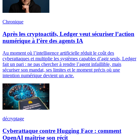
Chronique
Après les cryptoactifs, Ledger veut sécuriser l’action
numérique à l’ère des agents IA
Au moment où l’intelligence artificielle réduit le coût des
cyberattaques et multiplie les systèmes capables d’agir seuls, Ledger
fait un pari : ne pas chercher à rendre l’agent infaillible, mais
sécuriser son mandat, ses limites et le moment précis où une
intention numérique devient un acte.
décryptage
Cyberattaque contre Hugging Face : comment
OpenAI maîtrise son récit