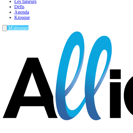
Les faiseurs
Défis
Agenda
Kiosque
M'abonner