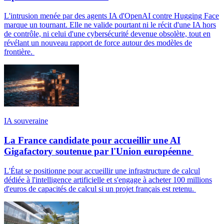
L'intrusion menée par des agents IA d'OpenAI contre Hugging Face
marque un tournant. Elle ne valide pourtant ni le récit d'une IA hors
de contrôle, ni celui d'une cybersécurité devenue obsolète, tout en
révélant un nouveau rapport de force autour des modèles de
frontière.
IA souveraine
La France candidate pour accueillir une AI
Gigafactory soutenue par l'Union européenne
L'État se positionne pour accueillir une infrastructure de calcul
dédiée à l'intelligence artificielle et s'engage à acheter 100 millions
d'euros de capacités de calcul si un projet français est retenu.