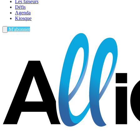
Les faiseurs
Défis
Agenda
Kiosque
M'abonner