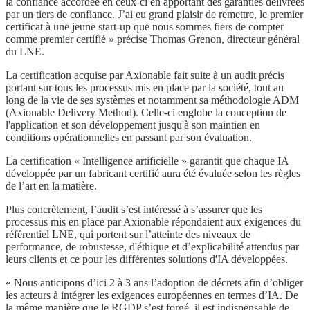
la confiance accordée en ceux-ci en apportant des garanties délivrées
par un tiers de confiance. J’ai eu grand plaisir de remettre, le premier
certificat à une jeune start-up que nous sommes fiers de compter
comme premier certifié » précise Thomas Grenon, directeur général
du LNE.
La certification acquise par Axionable fait suite à un audit précis
portant sur tous les processus mis en place par la société, tout au
long de la vie de ses systèmes et notamment sa méthodologie ADM
(Axionable Delivery Method). Celle-ci englobe la conception de
l'application et son développement jusqu'à son maintien en
conditions opérationnelles en passant par son évaluation.
La certification « Intelligence artificielle » garantit que chaque IA
développée par un fabricant certifié aura été évaluée selon les règles
de l’art en la matière.
Plus concrètement, l’audit s’est intéressé à s’assurer que les
processus mis en place par Axionable répondaient aux exigences du
référentiel LNE, qui portent sur l’atteinte des niveaux de
performance, de robustesse, d'éthique et d’explicabilité attendus par
leurs clients et ce pour les différentes solutions d'IA développées.
« Nous anticipons d’ici 2 à 3 ans l’adoption de décrets afin d’obliger
les acteurs à intégrer les exigences européennes en termes d’IA. De
la même manière que le RGDP s’est forgé, il est indispensable de