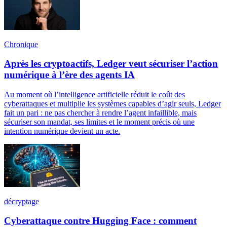
Chronique
Après les cryptoactifs, Ledger veut sécuriser l’action
numérique à l’ère des agents IA
Au moment où l’intelligence artificielle réduit le coût des
cyberattaques et multiplie les systèmes capables d’agir seuls, Ledger
fait un pari : ne pas chercher à rendre l’agent infaillible, mais
sécuriser son mandat, ses limites et le moment précis où une
intention numérique devient un acte.
décryptage
Cyberattaque contre Hugging Face : comment