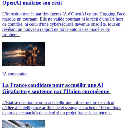
OpenAI maîtrise son récit
L'intrusion menée par des agents IA d'OpenAI contre Hugging Face
marque un tournant. Elle ne valide pourtant ni le récit d'une IA hors
de contrôle, ni celui d'une cybersécurité devenue obsolète, tout en
révélant un nouveau rapport de force autour des modèles de
frontière.
IA souveraine
La France candidate pour accueillir une AI
Gigafactory soutenue par l'Union européenne
L'État se positionne pour accueillir une infrastructure de calcul
dédiée à l'intelligence artificielle et s'engage à acheter 100 millions
d'euros de capacités de calcul si un projet français est retenu.