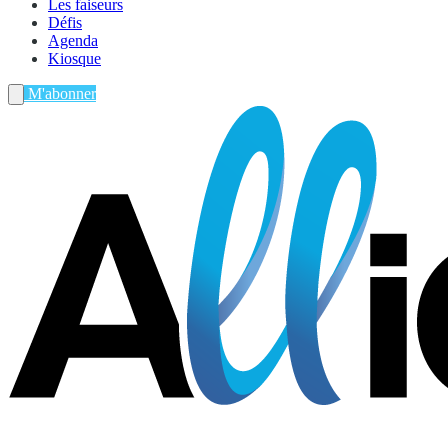
Les faiseurs
Défis
Agenda
Kiosque
M'abonner