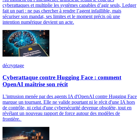
cyberattaques et multiplie les systèmes capables d’agir seuls, Ledger
fait un pari : ne pas chercher à rendre l’agent infaillible, mais
sécuriser son mandat, ses limites et le moment précis où une
intention numérique devient un acte.
décryptage
Cyberattaque contre Hugging Face : comment
OpenAI maîtrise son récit
L'intrusion menée par des agents IA d'OpenAI contre Hugging Face
marque un tournant. Elle ne valide pourtant ni le récit d'une IA hors
de contrôle, ni celui d'une cybersécurité devenue obsolète, tout en
révélant un nouveau rapport de force autour des modèles de
frontière.