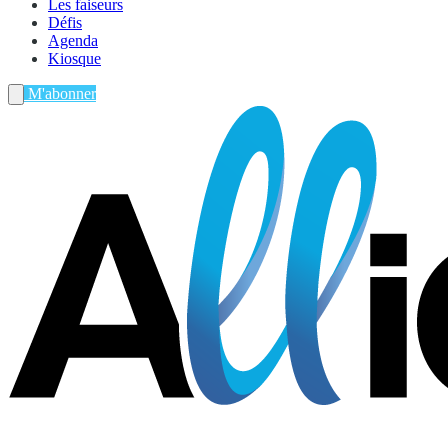
Les faiseurs
Défis
Agenda
Kiosque
M'abonner