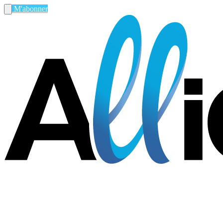
M'abonner