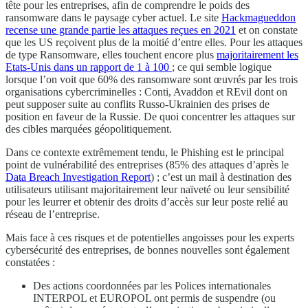
tête pour les entreprises, afin de comprendre le poids des
ransomware dans le paysage cyber actuel. Le site
Hackmagueddon
recense une grande partie les attaques reçues en 2021
et on constate
que les US reçoivent plus de la moitié d’entre elles. Pour les attaques
de type Ransomware, elles touchent encore plus
majoritairement les
Etats-Unis dans un rapport de 1 à 100
; ce qui semble logique
lorsque l’on voit que 60% des ransomware sont œuvrés par les trois
organisations cybercriminelles : Conti, Avaddon et REvil dont on
peut supposer suite au conflits Russo-Ukrainien des prises de
position en faveur de la Russie. De quoi concentrer les attaques sur
des cibles marquées géopolitiquement.
Dans ce contexte extrêmement tendu, le Phishing est le principal
point de vulnérabilité des entreprises (85% des attaques d’après le
Data Breach Investigation Report
) ; c’est un mail à destination des
utilisateurs utilisant majoritairement leur naïveté ou leur sensibilité
pour les leurrer et obtenir des droits d’accès sur leur poste relié au
réseau de l’entreprise.
Mais face à ces risques et de potentielles angoisses pour les experts
cybersécurité des entreprises, de bonnes nouvelles sont également
constatées :
Des actions coordonnées par les Polices internationales
INTERPOL et EUROPOL ont permis de suspendre (ou