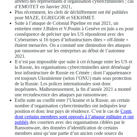
arrêter) des représentants d’organisation cybercriminelles ; cas
d’EMOTET en Janvier 2021,
Plus récemment, les clefs de déchiffrement ont été publiées
pour MAZE, EGREGOR et SEKHMET.
Suite à l’attaque de Colonial Pipeline en mai 2021, un
entretien entre J.Biden et V.Poutin à Genève en juin a eu pour
conséquence de préciser que les US répondront avec des
Cyberarmes si 16 types d’infrastructures dites « off-limite »
étaient menacées. On a constaté une diminution des attaques
par ransomware sur les entreprises au début de l’automne
2021.
Il n’est pas impossible que suite à cet échange entre les US et
la Russie, les organisations cybercriminelles aient déménagé
leur infrastructure de Russie en Crimée ; dont l’appartenance
est toujours Ukrainienne (selon l’ONU) mais sous protection
de la Russie. Les polices internationales sont donc
inopérantes. Malheureusement, la fin d’année 2021 a montré
une recrudescence des attaques par ransomware.
Enfin suite au conflit entre l’Ukraine et la Russie, un certain
nombre d’organisation cybercriminelles ont indiquées leur
position et donc leur pays de résidence. C’est le cas de
Conti,
dont certains membres sont opposés à l’attaque militaire et ont
publiés
des courriers avec des organisations ciblées par le
Ransomware, des données d’identification de certains
membres ainsi qu’une partie d’un ancien code source du