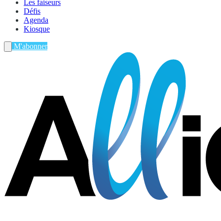
Les faiseurs
Défis
Agenda
Kiosque
M'abonner