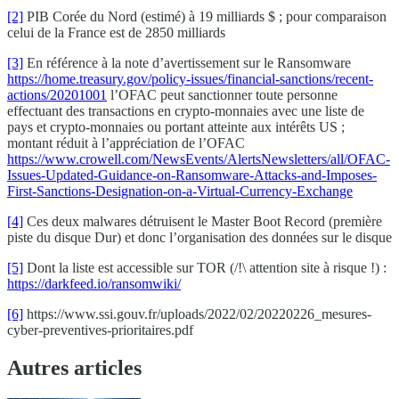
[2]
PIB Corée du Nord (estimé) à 19 milliards $ ; pour comparaison
celui de la France est de 2850 milliards
[3]
En référence à la note d’avertissement sur le Ransomware
https://home.treasury.gov/policy-issues/financial-sanctions/recent-
actions/20201001
l’OFAC peut sanctionner toute personne
effectuant des transactions en crypto-monnaies avec une liste de
pays et crypto-monnaies ou portant atteinte aux intérêts US ;
montant réduit à l’appréciation de l’OFAC
https://www.crowell.com/NewsEvents/AlertsNewsletters/all/OFAC-
Issues-Updated-Guidance-on-Ransomware-Attacks-and-Imposes-
First-Sanctions-Designation-on-a-Virtual-Currency-Exchange
[4]
Ces deux malwares détruisent le Master Boot Record (première
piste du disque Dur) et donc l’organisation des données sur le disque
[5]
Dont la liste est accessible sur TOR (/!\ attention site à risque !) :
https://darkfeed.io/ransomwiki/
[6]
https://www.ssi.gouv.fr/uploads/2022/02/20220226_mesures-
cyber-preventives-prioritaires.pdf
Autres articles