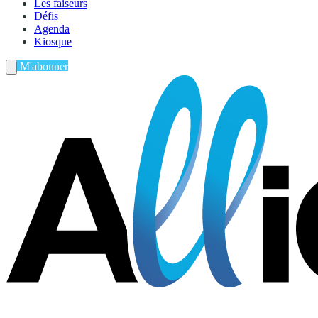
Les faiseurs
Défis
Agenda
Kiosque
M'abonner