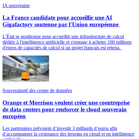
IA souveraine
La France candidate pour accueillir une AI
Gigafactory soutenue par l'Union européenne
L'État se positionne pour accueillir une infrastructure de calcul
dédiée à l'intelligence artificielle et s'engage à acheter 100 millions
d'euros de capacités de calcul si un projet français est retenu.
Souveraineté des centre de données
Orange et Morrison veulent créer une coentreprise
de data centers pour renforcer le cloud souverain
européen
Les partenaires prévoient d’investir 3 milliards d’euros afin
d’accompagner la croissance des besoins en cloud et en intelligence