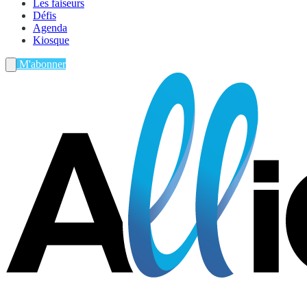
Les faiseurs
Défis
Agenda
Kiosque
M'abonner