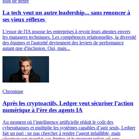
Bug de genre
La tech veut un autre leadership... sans renoncer à
ses vieux réflexes
L'essor de l'IA pousse les entreprises à revoir leurs attentes envers
les managers techniques. Les compétences relationnelles, la diversité
des équipes et l'autorité deviennent des leviers de performance
autant que d'inclusion. Oui, mais...
Chronique
Après les cryptoactifs, Ledger veut sécuriser l’action
numérique à l’ère des agents IA
Au moment où l’intelligence artificielle réduit le coût des
cyberattaques et multiplie les systèmes capables d’agir seuls, Ledger
fait un pari : ne pas chercher à rendre l’agent infaillible, mais
sécuriser son mandat, ses limites et le moment précis où une