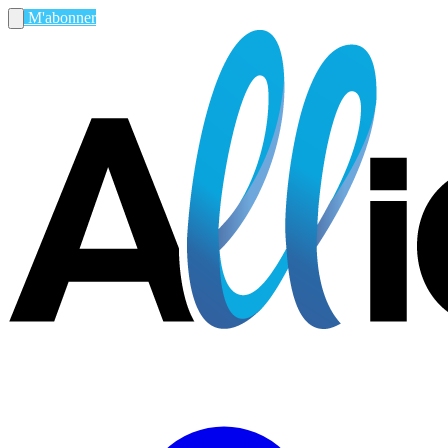
M'abonner