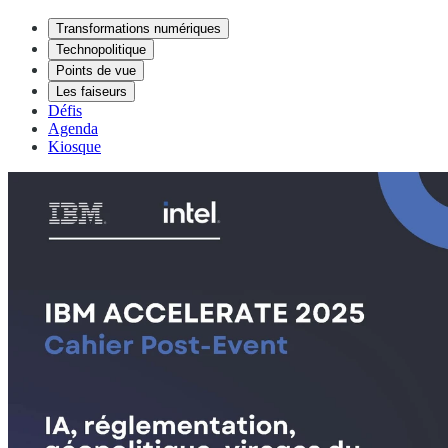
Transformations numériques
Technopolitique
Points de vue
Les faiseurs
Défis
Agenda
Kiosque