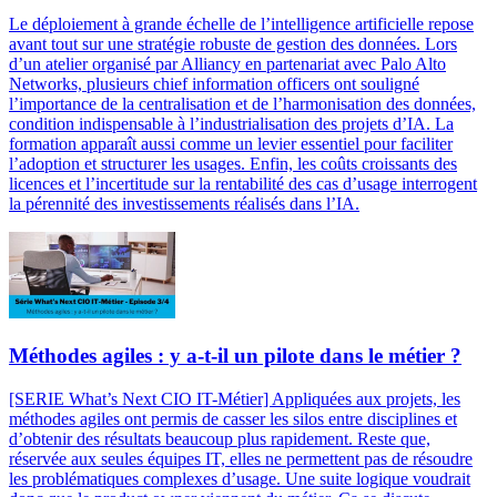
Le déploiement à grande échelle de l’intelligence artificielle repose
avant tout sur une stratégie robuste de gestion des données. Lors
d’un atelier organisé par Alliancy en partenariat avec Palo Alto
Networks, plusieurs chief information officers ont souligné
l’importance de la centralisation et de l’harmonisation des données,
condition indispensable à l’industrialisation des projets d’IA. La
formation apparaît aussi comme un levier essentiel pour faciliter
l’adoption et structurer les usages. Enfin, les coûts croissants des
licences et l’incertitude sur la rentabilité des cas d’usage interrogent
la pérennité des investissements réalisés dans l’IA.
Méthodes agiles : y a-t-il un pilote dans le métier ?
[SERIE What’s Next CIO IT-Métier] Appliquées aux projets, les
méthodes agiles ont permis de casser les silos entre disciplines et
d’obtenir des résultats beaucoup plus rapidement. Reste que,
réservée aux seules équipes IT, elles ne permettent pas de résoudre
les problématiques complexes d’usage. Une suite logique voudrait