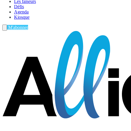
Les faiseurs
Défis
Agenda
Kiosque
M'abonner