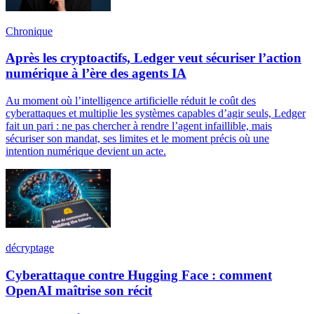
Chronique
Après les cryptoactifs, Ledger veut sécuriser l’action
numérique à l’ère des agents IA
Au moment où l’intelligence artificielle réduit le coût des
cyberattaques et multiplie les systèmes capables d’agir seuls, Ledger
fait un pari : ne pas chercher à rendre l’agent infaillible, mais
sécuriser son mandat, ses limites et le moment précis où une
intention numérique devient un acte.
décryptage
Cyberattaque contre Hugging Face : comment
OpenAI maîtrise son récit