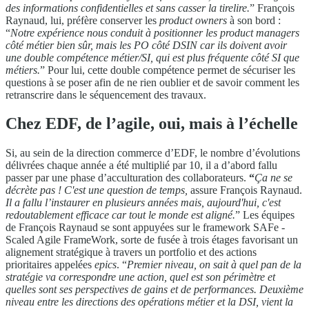
des informations confidentielles et sans casser la tirelire.
” François
Raynaud, lui, préfère conserver les
product owners
à son bord :
“
Notre expérience nous conduit à positionner les product managers
côté métier bien sûr, mais les PO côté DSIN car ils doivent avoir
une double compétence métier/SI, qui est plus fréquente côté SI que
métiers.
” Pour lui, cette double compétence permet de sécuriser les
questions à se poser afin de ne rien oublier et de savoir comment les
retranscrire dans le séquencement des travaux.
Chez EDF, de l’agile, oui, mais à l’échelle
Si, au sein de la direction commerce d’EDF, le nombre d’évolutions
délivrées chaque année a été multiplié par 10, il a d’abord fallu
passer par une phase d’acculturation des collaborateurs.
“
Ça ne se
décrète pas ! C'est une question de temps,
assure François Raynaud.
Il a fallu l’instaurer en plusieurs années mais, aujourd'hui, c'est
redoutablement efficace car tout le monde est aligné.
” Les équipes
de François Raynaud se sont appuyées sur le framework SAFe -
Scaled Agile FrameWork, sorte de fusée à trois étages favorisant un
alignement stratégique à travers un portfolio et des actions
prioritaires appelées
epics
. “
Premier niveau, on sait à quel pan de la
stratégie va correspondre une action, quel est son périmètre et
quelles sont ses perspectives de gains et de performances. Deuxième
niveau entre les directions des opérations métier et la DSI, vient la