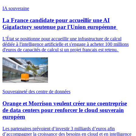
IA souveraine
La France candidate pour accueillir une AI
Gigafactory soutenue par l'Union européenne
L'État se positionne pour accueillir une infrastructure de calcul
dédiée à l'intelligence artificielle et s'engage à acheter 100 millions
d'euros de capacités de calcul si un projet français est retenu.
Souveraineté des centre de données
Orange et Morrison veulent créer une coentreprise
de data centers pour renforcer le cloud souverain
européen
Les partenaires prévoient d’investir 3 milliards d’euros afin
d’accompagner la croissance des besoins en cloud et en intelligence