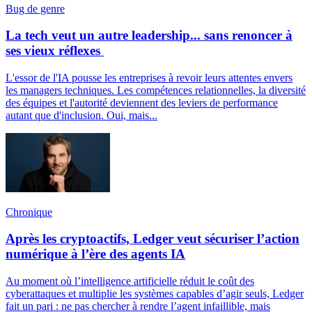
Bug de genre
La tech veut un autre leadership... sans renoncer à
ses vieux réflexes
L'essor de l'IA pousse les entreprises à revoir leurs attentes envers
les managers techniques. Les compétences relationnelles, la diversité
des équipes et l'autorité deviennent des leviers de performance
autant que d'inclusion. Oui, mais...
Chronique
Après les cryptoactifs, Ledger veut sécuriser l’action
numérique à l’ère des agents IA
Au moment où l’intelligence artificielle réduit le coût des
cyberattaques et multiplie les systèmes capables d’agir seuls, Ledger
fait un pari : ne pas chercher à rendre l’agent infaillible, mais