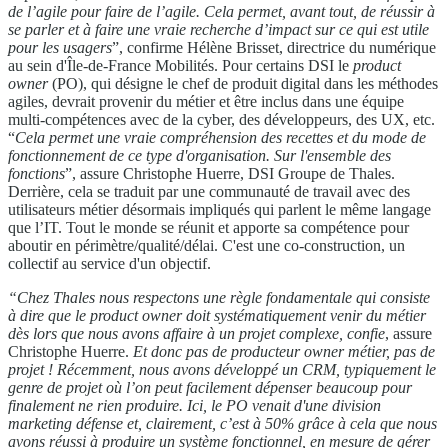
de l’agile pour faire de l’agile. Cela permet, avant tout,
de réussir à
se parler et à faire une vraie recherche d’impact sur ce qui est utile
pour les usagers
”, confirme Hélène Brisset, directrice du numérique
au sein d'Île-de-France Mobilités. Pour certains DSI le
product
owner
(PO), qui désigne le chef de produit digital dans les méthodes
agiles, devrait provenir du métier et être inclus dans une équipe
multi-compétences avec de la cyber, des développeurs, des UX, etc.
“
Cela permet une vraie compréhension des recettes et du mode de
fonctionnement de ce type d'organisation. Sur l'ensemble des
fonctions
”, assure Christophe Huerre, DSI Groupe de Thales.
Derrière, cela se traduit par une communauté de travail avec des
utilisateurs métier désormais impliqués qui parlent le même langage
que l’IT. Tout le monde se réunit et apporte sa compétence pour
aboutir en périmètre/qualité/délai. C'est une co-construction, un
collectif au service d'un objectif.
“Chez Thales nous respectons une règle fondamentale qui consiste
à dire que le product owner doit systématiquement venir du métier
dès lors que nous avons affaire à un projet complexe, confie
, assure
Christophe Huerre.
Et donc pas de producteur owner métier, pas de
projet !
Récemment, nous avons développé un CRM, typiquement le
genre de projet où l’on peut facilement dépenser beaucoup pour
finalement ne rien produire. Ici, le PO venait d'une division
marketing défense et, clairement, c’est à 50% grâce à cela que nous
avons réussi à produire un système fonctionnel, en mesure de gérer