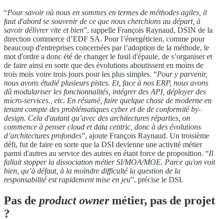
“
Pour savoir où nous en sommes en termes de méthodes agiles, il
faut d'abord se souvenir de ce que nous cherchions au départ, à
savoir délivrer vite et bien
”, rappelle François Raynaud, DSIN de la
direction commerce d’EDF SA. Pour l’énergéticien, comme pour
beaucoup d'entreprises concernées par l’adoption de la méthode, le
mot d'ordre a donc été de changer le fusil d'épaule, de s’organiser et
de faire ainsi en sorte que des évolutions aboutissent en moins de
trois mois voire trois jours pour les plus simples. “
Pour y parvenir,
nous avons étudié plusieurs pistes. Et, face à nos ERP, nous avons
dû modulariser les fonctionnalités, intégrer des API, déployer des
micro-services., etc. En résumé, faire quelque chose de moderne en
tenant compte des problématiques cyber et de de conformité by-
design. Cela d'autant qu’avec des architectures réparties, on
commence à penser cloud et data centric, donc à des évolutions
d’architectures profondes
”, ajoute François Raynaud. Un troisième
défi, fut de faire en sorte que la DSI devienne une activité métier
parmi d'autres au service des autres en étant force de proposition. “
Il
fallait stopper la dissociation métier SI/MOA/MOE. Parce qu'on voit
bien, qu’à défaut, à la moindre difficulté la question de la
responsabilité est rapidement mise en jeu
”, précise le DSI.
Pas de
product owner
métier, pas de projet
?