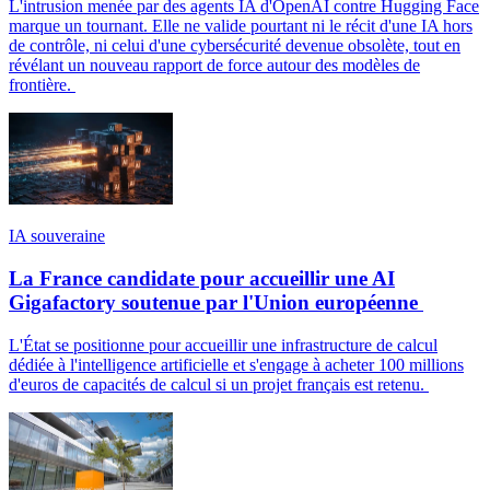
L'intrusion menée par des agents IA d'OpenAI contre Hugging Face
marque un tournant. Elle ne valide pourtant ni le récit d'une IA hors
de contrôle, ni celui d'une cybersécurité devenue obsolète, tout en
révélant un nouveau rapport de force autour des modèles de
frontière.
IA souveraine
La France candidate pour accueillir une AI
Gigafactory soutenue par l'Union européenne
L'État se positionne pour accueillir une infrastructure de calcul
dédiée à l'intelligence artificielle et s'engage à acheter 100 millions
d'euros de capacités de calcul si un projet français est retenu.