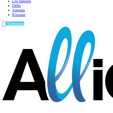
Les faiseurs
Défis
Agenda
Kiosque
M'abonner