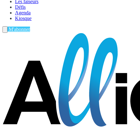
Les faiseurs
Défis
Agenda
Kiosque
M'abonner