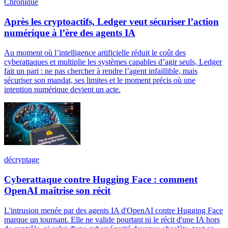
Chronique
Après les cryptoactifs, Ledger veut sécuriser l’action
numérique à l’ère des agents IA
Au moment où l’intelligence artificielle réduit le coût des
cyberattaques et multiplie les systèmes capables d’agir seuls, Ledger
fait un pari : ne pas chercher à rendre l’agent infaillible, mais
sécuriser son mandat, ses limites et le moment précis où une
intention numérique devient un acte.
décryptage
Cyberattaque contre Hugging Face : comment
OpenAI maîtrise son récit
L'intrusion menée par des agents IA d'OpenAI contre Hugging Face
marque un tournant. Elle ne valide pourtant ni le récit d'une IA hors