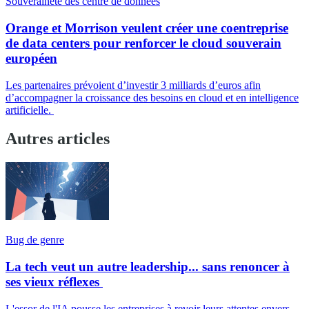
Souveraineté des centre de données
Orange et Morrison veulent créer une coentreprise
de data centers pour renforcer le cloud souverain
européen
Les partenaires prévoient d’investir 3 milliards d’euros afin
d’accompagner la croissance des besoins en cloud et en intelligence
artificielle.
Autres articles
Bug de genre
La tech veut un autre leadership... sans renoncer à
ses vieux réflexes
L'essor de l'IA pousse les entreprises à revoir leurs attentes envers