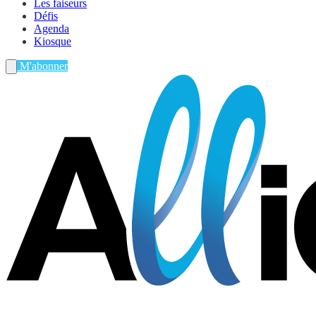
Les faiseurs
Défis
Agenda
Kiosque
M'abonner