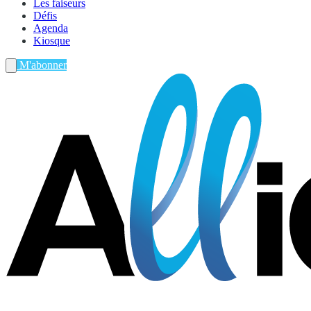
Les faiseurs
Défis
Agenda
Kiosque
M'abonner