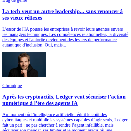
Bug de genre
La tech veut un autre leadership... sans renoncer à
ses vieux réflexes
L'essor de l'IA pousse les entreprises à revoir leurs attentes envers
les managers techniques. Les compétences relationnelles, la diversité
des équipes et l'autorité deviennent des leviers de performance
autant que d'inclusion. Oui, mais...
Chronique
Après les cryptoactifs, Ledger veut sécuriser l’action
numérique à l’ère des agents IA
Au moment où l’intelligence artificielle réduit le coût des
cyberattaques et multiplie les systèmes capables d’agir seuls, Ledger
fait un pari : ne pas chercher à rendre l’agent infaillible, mais
sécuriser son mandat, ses limites et le moment précis où une