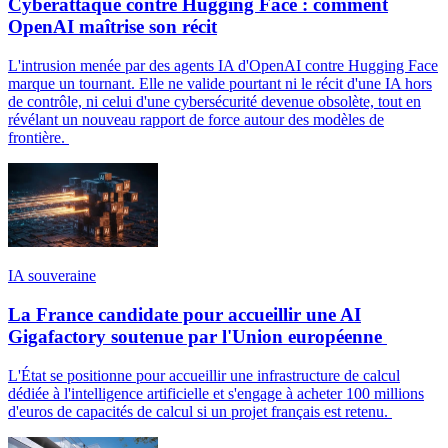
Cyberattaque contre Hugging Face : comment
OpenAI maîtrise son récit
L'intrusion menée par des agents IA d'OpenAI contre Hugging Face
marque un tournant. Elle ne valide pourtant ni le récit d'une IA hors
de contrôle, ni celui d'une cybersécurité devenue obsolète, tout en
révélant un nouveau rapport de force autour des modèles de
frontière.
IA souveraine
La France candidate pour accueillir une AI
Gigafactory soutenue par l'Union européenne
L'État se positionne pour accueillir une infrastructure de calcul
dédiée à l'intelligence artificielle et s'engage à acheter 100 millions
d'euros de capacités de calcul si un projet français est retenu.