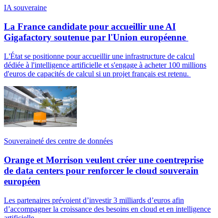
IA souveraine
La France candidate pour accueillir une AI
Gigafactory soutenue par l'Union européenne
L'État se positionne pour accueillir une infrastructure de calcul
dédiée à l'intelligence artificielle et s'engage à acheter 100 millions
d'euros de capacités de calcul si un projet français est retenu.
Souveraineté des centre de données
Orange et Morrison veulent créer une coentreprise
de data centers pour renforcer le cloud souverain
européen
Les partenaires prévoient d’investir 3 milliards d’euros afin
d’accompagner la croissance des besoins en cloud et en intelligence
artificielle.