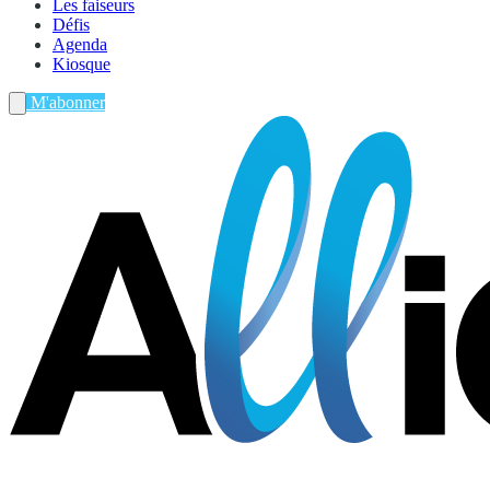
Les faiseurs
Défis
Agenda
Kiosque
M'abonner