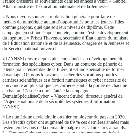
France d’assurer sa souveraineté dans les années à venir. » Gabriel
Attal, ministre de l’Éducation nationale et de la Jeunesse
« Nous devons sonner la mobilisation générale pour faire des
métiers du numérique autant d’opportunités pour les jeunes, filles
comme garçons, quel que soit leur niveau de diplôme. Cette
campagne en est une étape concrète, comme l’est le développement
du mentorat. » Prisca Thevenot, secrétaire d’État auprès du ministre
de l’Éducation nationale et de la Jeunesse, chargée de la Jeunesse et
du Service national universel
« L’ANSSI œuvre depuis plusieurs années au développement de la
formation des spécialistes cyber. Dans un contexte de pénurie de
talents pour l’ensemble de la filière, il est indispensable de former
davantage. Or, nous le savons, susciter des vocations pour les
carrières scientifiques et a fortiori numériques et cyber nécessite de
convaincre au plus tôt que ces carrières sont à la portée de chacune
et chacun. C’est ce à quoi s’attèle la campagne
DemainSpécialisteCyber. » Vincent Strubel, directeur général de
l’Agence nationale de la sécurité des systèmes d’information
(ANSSI)
« Le numérique deviendra le premier employeur du pays en 2030.
Les effectifs cyber ont augmenté de 89 % ces dernières années mais
restent en dessous de la demande malgré des salaires très attractifs.
Le Campus Cyber et ses membres sont extrêmement motivés à