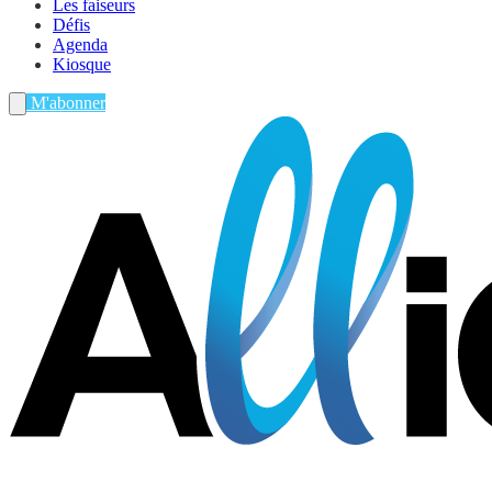
Les faiseurs
Défis
Agenda
Kiosque
M'abonner