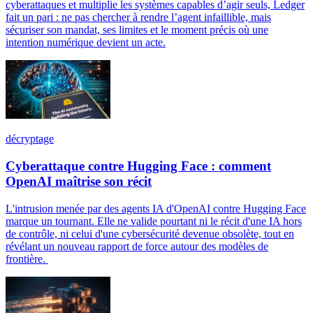
cyberattaques et multiplie les systèmes capables d’agir seuls, Ledger
fait un pari : ne pas chercher à rendre l’agent infaillible, mais
sécuriser son mandat, ses limites et le moment précis où une
intention numérique devient un acte.
décryptage
Cyberattaque contre Hugging Face : comment
OpenAI maîtrise son récit
L'intrusion menée par des agents IA d'OpenAI contre Hugging Face
marque un tournant. Elle ne valide pourtant ni le récit d'une IA hors
de contrôle, ni celui d'une cybersécurité devenue obsolète, tout en
révélant un nouveau rapport de force autour des modèles de
frontière.