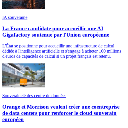
IA souveraine
La France candidate pour accueillir une AI
Gigafactory soutenue par l'Union européenne
L'État se positionne pour accueillir une infrastructure de calcul
dédiée à l'intelligence artificielle et s'engage à acheter 100 millions
d'euros de capacités de calcul si un projet français est retenu.
Souveraineté des centre de données
Orange et Morrison veulent créer une coentreprise
de data centers pour renforcer le cloud souverain
européen