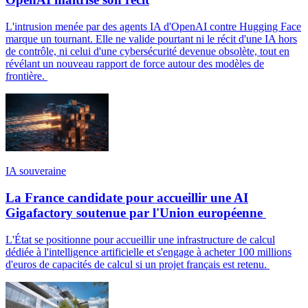
L'intrusion menée par des agents IA d'OpenAI contre Hugging Face
marque un tournant. Elle ne valide pourtant ni le récit d'une IA hors
de contrôle, ni celui d'une cybersécurité devenue obsolète, tout en
révélant un nouveau rapport de force autour des modèles de
frontière.
IA souveraine
La France candidate pour accueillir une AI
Gigafactory soutenue par l'Union européenne
L'État se positionne pour accueillir une infrastructure de calcul
dédiée à l'intelligence artificielle et s'engage à acheter 100 millions
d'euros de capacités de calcul si un projet français est retenu.