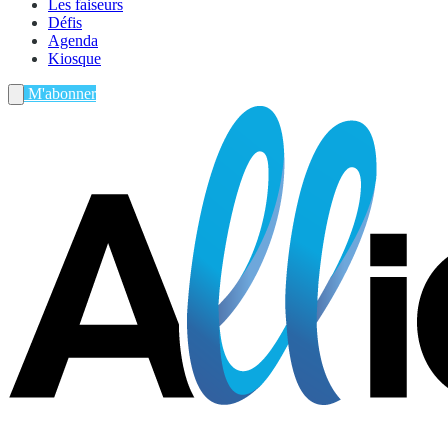
Les faiseurs
Défis
Agenda
Kiosque
M'abonner