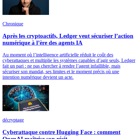
Chronique
Après les cryptoactifs, Ledger veut sécuriser l’action
numérique à l’ère des agents IA
Au moment où l’intelligence artificielle réduit le coût des
cyberattaques et multiplie les systèmes capables d’agir seuls, Ledger
fait un pari : ne pas chercher à rendre l’agent infaillible, mais
sécuriser son mandat, ses limites et le moment précis où une
intention numérique devient un acte.
décryptage
Cyberattaque contre Hugging Face : comment
OpenAI maîtrise son récit