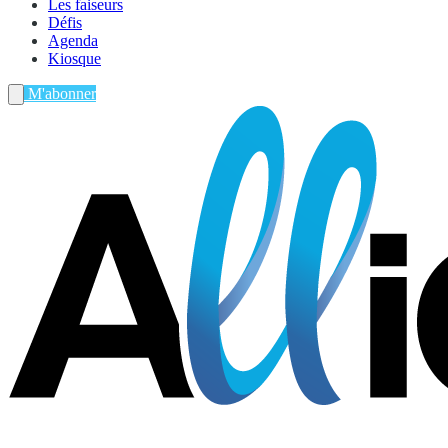
Les faiseurs
Défis
Agenda
Kiosque
M'abonner