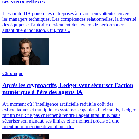
ses vieux réflexes
L'essor de l'IA pousse les entreprises à revoir leurs attentes envers
les managers techniques. Les compétences relationnelles, la diversité
des équipes et l'autorité deviennent des leviers de performance
autant que d'inclusion. Oui, mais...
Chronique
Après les cryptoactifs, Ledger veut sécuriser l’action
numérique à l’ère des agents IA
Au moment où l’intelligence artificielle réduit le coût des
cyberattaques et multiplie les systèmes capables d’agir seuls, Ledger
fait un pari : ne pas chercher à rendre l’agent infaillible, mais
sécuriser son mandat, ses limites et le moment précis où une
intention numérique devient un acte.