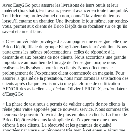
Avec Easy2Go pour assurer les livraisons de leurs outils et leur
matériel (hors bâti), les travaux peuvent avancer en toute tranquillité.
Tout bricoleur, professionnel ou non, connaît la valeur du temps
lorsqu’il entame un chantier. Une livraison le jour même, sur rendez-
vous, permet aux clients de Brico Dépôt de se focaliser sur ce qu’ils
savent et aiment faire.
« C’est un véritable privilège d’accompagner une enseigne telle que
Brico Dépôt, filiale du groupe Kingfisher dans leur évolution. Nous
partageons les mêmes préoccupations, celles de répondre à la
demande et aux besoins de nos clients. Nous accordons une grande
importance au maintien de l’image de l’enseigne lorsque nous
réalisons les livraisons pour leurs clients. Nous effectuons le
prolongement de l’expérience client commencée en magasin. Pour
assurer la qualité de la prestation, nous monitorons la satisfaction des
clients après chaque livraison via une plateforme de certification
AFNOR des avis clients », déclare Olivier LEROUX, co-fondateur
d’Easy2Go.
« La phase de test nous a permis de valider auprès de nos clients la
réelle plus-value apportée par ce nouveau service. Nous sommes très
heureux de pouvoir l’ouvrir à de plus en plus de clients. La force de
Brico Dépôt réside dans la simplicité de l’expérience que nous
offrons à nos clients. La réactivité et les garanties de qualité
apportées par Easy2Go répondent très bien à cet enjeu », témoigne