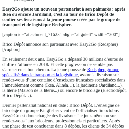
Easy2Go ajoute un nouveau partenariat à son palmarès : après
Ikea ou encore Jardiland, c’est au tour de Brico Dépôt de
confier ses livraisons à la jeune pousse créée par le groupe de
transport et de logistique Redspher.
[caption id="attachment_71623" align="alignleft" width="300"]
Brico Dépôt annonce son partenariat avec Easy2Go (Redspher)
[/caption]
En seulement deux ans, Easy2Go a dépassé 30 millions d’euros de
chiffre d’affaires en 2018. Et cette progression ne semble pas
s’arrêter en si bon chemin. La jeune pousse de
Redspher, groupe
spécialisé dans le transport et la logistique
, assure la livraison sur
rendez-vous d’une centaine d’enseignes françaises spécialisées dans
l’ameublement comme (Ikea, Alinéa…), la jardinerie (Jardiland...),
la literie (Maison de la literie...) ou encore le bricolage (Electrodépôt,
Brico Dépôt…).
Dernier partenariat national en date : Brico Dépôt. L’enseigne de
bricolage du groupe Kingfisher vient de l’officialiser fin octobre.
Easy2Go est donc chargée des livraisons “le jour-même ou sur
rendez-vous” aux bricoleurs, professionnels et particuliers. Après
une phase de test concluante dans 8 dépôts, les clients de 34 dépôts