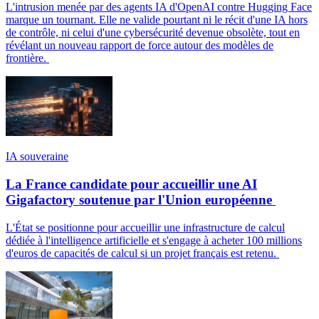
L'intrusion menée par des agents IA d'OpenAI contre Hugging Face
marque un tournant. Elle ne valide pourtant ni le récit d'une IA hors
de contrôle, ni celui d'une cybersécurité devenue obsolète, tout en
révélant un nouveau rapport de force autour des modèles de
frontière.
IA souveraine
La France candidate pour accueillir une AI
Gigafactory soutenue par l'Union européenne
L'État se positionne pour accueillir une infrastructure de calcul
dédiée à l'intelligence artificielle et s'engage à acheter 100 millions
d'euros de capacités de calcul si un projet français est retenu.