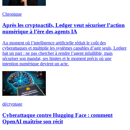
Chronique
Après les cryptoactifs, Ledger veut sécuriser l’action
numérique à l’ère des agents IA
Au moment où l’intelligence artificielle réduit le coût des
cyberattaques et multiplie les systèmes capables d’agir seuls, Ledger
fait un pari : ne pas chercher à rendre l’agent infaillible, mais
sécuriser son mandat, ses limites et le moment précis où une
intention numérique devient un acte.
décryptage
Cyberattaque contre Hugging Face : comment
OpenAI maîtrise son récit