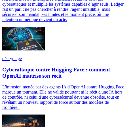
cyberattaques et multiplie les systèmes capables d’agir seuls, Ledger
fait un pari : ne pas chercher à rendre l’agent infaillible, mais
sécuriser son mandat, ses limites et le moment précis où une
intention numérique devient un acte.
décryptage
Cyberattaque contre Hugging Face : comment
OpenAI maîtrise son récit
L'intrusion menée par des agents IA d'OpenAI contre Hugging Face
marque un tournant. Elle ne valide pourtant ni le récit d'une IA hors
de contrôle, ni celui d'une cybersécurité devenue obsolète, tout en
révélant un nouveau rapport de force autour des modèles de
frontière.