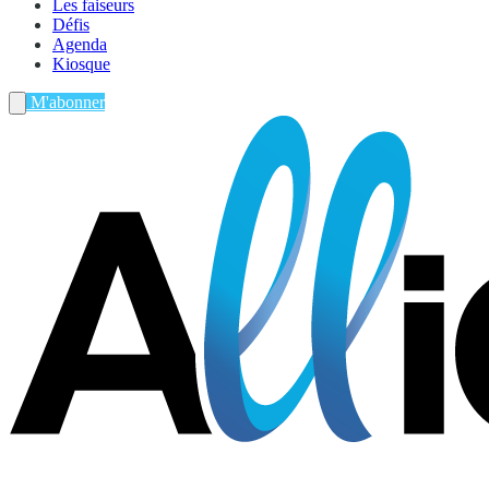
Les faiseurs
Défis
Agenda
Kiosque
M'abonner