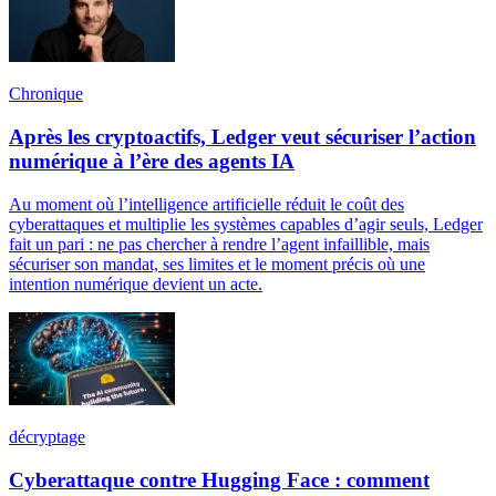
Chronique
Après les cryptoactifs, Ledger veut sécuriser l’action
numérique à l’ère des agents IA
Au moment où l’intelligence artificielle réduit le coût des
cyberattaques et multiplie les systèmes capables d’agir seuls, Ledger
fait un pari : ne pas chercher à rendre l’agent infaillible, mais
sécuriser son mandat, ses limites et le moment précis où une
intention numérique devient un acte.
décryptage
Cyberattaque contre Hugging Face : comment