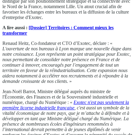
distingue par son positionnement stratégique et sa connectivité avec
le Nord de la France, notamment Lille. Un atout crucial afin de
favoriser les échanges entre les bureaux et la diffusion de la culture
d'entreprise d'Exotec.
A lire aussi :
[Dossier] Territoires : Comment mieux les
transformer
Renaud Heitz, Co-fondateur et CTO d’Exotec, déclare : «
L'ouverture de nos bureaux à Lyon marque une nouvelle étape dans
notre croissance. Lyon représente un point stratégique pour Exotec,
nous permettant de consolider notre présence en France et de
continuer à innover, encouragés par l’engagement de tout un
territoire en faveur de la réindustrialisation. Cette expansion nous
aidera notamment à accélérer nos recrutements et à répondre à la
demande croissante de nos clients.
»
Jean-Noël Barrot, Ministre délégué auprès du ministre de
l'Économie, des Finances et de la Souveraineté industrielle et
numérique, chargé du Numérique : «
Exotec n'est pas seulement la
première licorne industrielle française
, c'est aussi un symbole de la
vitalité économique de notre pays, que je m’attache à défendre et à
développer en tant que Ministre délégué chargé du Numérique. La
présence de nombreuses écoles d'ingénieurs renommées à
l’international devrait permettre à de jeunes diplômés de venir
renforcer les équipes d’Exotec et d’assurer la pérennité du succès de