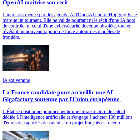
OpenAI maîtrise son récit
L'intrusion menée par des agents IA d'OpenAI contre Hugging Face
marque un tournant. Elle ne valide pourtant ni le récit d'une IA hors
de contrôle, ni celui d'une cybersécurité devenue obsolète, tout en
révélant un nouveau rapport de force autour des modèles de
frontière.
IA souveraine
La France candidate pour accueillir une AI
Gigafactory soutenue par l'Union européenne
L'État se positionne pour accueillir une infrastructure de calcul
dédiée à l'intelligence artificielle et s'engage à acheter 100 millions
d'euros de capacités de calcul si un projet français est retenu.