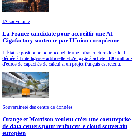
IA souveraine
La France candidate pour accueillir une AI
Gigafactory soutenue par l'Union européenne
L'État se positionne pour accueillir une infrastructure de calcul
dédiée à l'intelligence artificielle et s'engage à acheter 100 millions
d'euros de capacités de calcul si un projet français est retenu.
Souveraineté des centre de données
Orange et Morrison veulent créer une coentreprise
de data centers pour renforcer le cloud souverain
européen