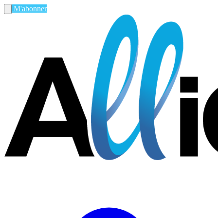
M'abonner