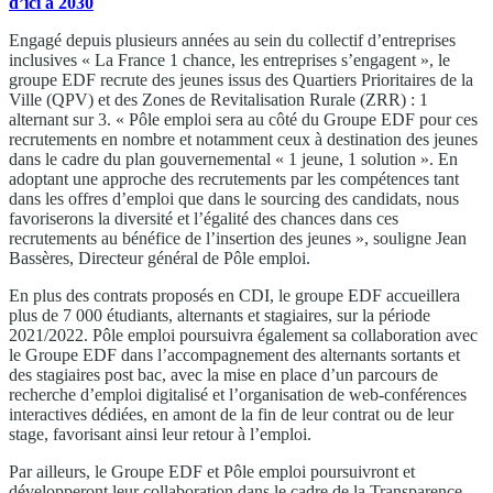
d’ici à 2030
Engagé depuis plusieurs années au sein du collectif d’entreprises
inclusives « La France 1 chance, les entreprises s’engagent », le
groupe EDF recrute des jeunes issus des Quartiers Prioritaires de la
Ville (QPV) et des Zones de Revitalisation Rurale (ZRR) : 1
alternant sur 3. « Pôle emploi sera au côté du Groupe EDF pour ces
recrutements en nombre et notamment ceux à destination des jeunes
dans le cadre du plan gouvernemental « 1 jeune, 1 solution ». En
adoptant une approche des recrutements par les compétences tant
dans les offres d’emploi que dans le sourcing des candidats, nous
favoriserons la diversité et l’égalité des chances dans ces
recrutements au bénéfice de l’insertion des jeunes », souligne Jean
Bassères, Directeur général de Pôle emploi.
En plus des contrats proposés en CDI, le groupe EDF accueillera
plus de 7 000 étudiants, alternants et stagiaires, sur la période
2021/2022. Pôle emploi poursuivra également sa collaboration avec
le Groupe EDF dans l’accompagnement des alternants sortants et
des stagiaires post bac, avec la mise en place d’un parcours de
recherche d’emploi digitalisé et l’organisation de web-conférences
interactives dédiées, en amont de la fin de leur contrat ou de leur
stage, favorisant ainsi leur retour à l’emploi.
Par ailleurs, le Groupe EDF et Pôle emploi poursuivront et
développeront leur collaboration dans le cadre de la Transparence