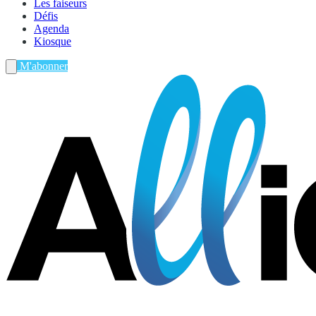
Les faiseurs
Défis
Agenda
Kiosque
M'abonner