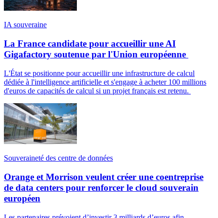
IA souveraine
La France candidate pour accueillir une AI
Gigafactory soutenue par l'Union européenne
L'État se positionne pour accueillir une infrastructure de calcul
dédiée à l'intelligence artificielle et s'engage à acheter 100 millions
d'euros de capacités de calcul si un projet français est retenu.
Souveraineté des centre de données
Orange et Morrison veulent créer une coentreprise
de data centers pour renforcer le cloud souverain
européen
Les partenaires prévoient d’investir 3 milliards d’euros afin