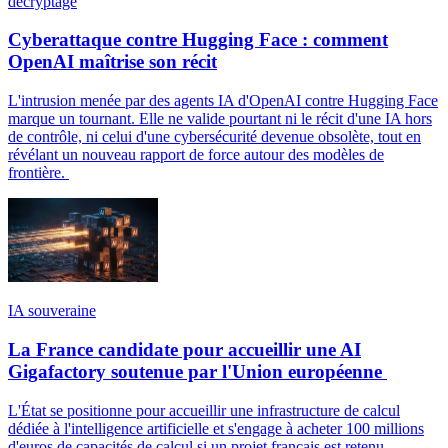
décryptage
Cyberattaque contre Hugging Face : comment
OpenAI maîtrise son récit
L'intrusion menée par des agents IA d'OpenAI contre Hugging Face
marque un tournant. Elle ne valide pourtant ni le récit d'une IA hors
de contrôle, ni celui d'une cybersécurité devenue obsolète, tout en
révélant un nouveau rapport de force autour des modèles de
frontière.
IA souveraine
La France candidate pour accueillir une AI
Gigafactory soutenue par l'Union européenne
L'État se positionne pour accueillir une infrastructure de calcul
dédiée à l'intelligence artificielle et s'engage à acheter 100 millions
d'euros de capacités de calcul si un projet français est retenu.