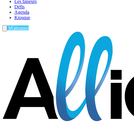
Les faiseurs
Défis
Agenda
Kiosque
M'abonner