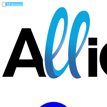
M'abonner