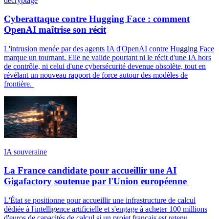
décryptage
Cyberattaque contre Hugging Face : comment
OpenAI maîtrise son récit
L'intrusion menée par des agents IA d'OpenAI contre Hugging Face
marque un tournant. Elle ne valide pourtant ni le récit d'une IA hors
de contrôle, ni celui d'une cybersécurité devenue obsolète, tout en
révélant un nouveau rapport de force autour des modèles de
frontière.
IA souveraine
La France candidate pour accueillir une AI
Gigafactory soutenue par l'Union européenne
L'État se positionne pour accueillir une infrastructure de calcul
dédiée à l'intelligence artificielle et s'engage à acheter 100 millions
d'euros de capacités de calcul si un projet français est retenu.