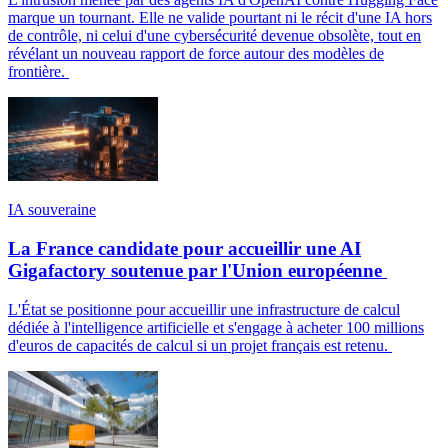
marque un tournant. Elle ne valide pourtant ni le récit d'une IA hors
de contrôle, ni celui d'une cybersécurité devenue obsolète, tout en
révélant un nouveau rapport de force autour des modèles de
frontière.
IA souveraine
La France candidate pour accueillir une AI
Gigafactory soutenue par l'Union européenne
L'État se positionne pour accueillir une infrastructure de calcul
dédiée à l'intelligence artificielle et s'engage à acheter 100 millions
d'euros de capacités de calcul si un projet français est retenu.