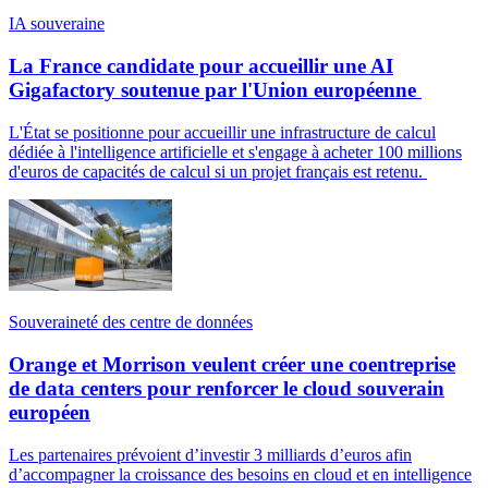
IA souveraine
La France candidate pour accueillir une AI
Gigafactory soutenue par l'Union européenne
L'État se positionne pour accueillir une infrastructure de calcul
dédiée à l'intelligence artificielle et s'engage à acheter 100 millions
d'euros de capacités de calcul si un projet français est retenu.
Souveraineté des centre de données
Orange et Morrison veulent créer une coentreprise
de data centers pour renforcer le cloud souverain
européen
Les partenaires prévoient d’investir 3 milliards d’euros afin
d’accompagner la croissance des besoins en cloud et en intelligence