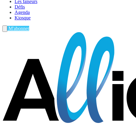
Les faiseurs
Défis
Agenda
Kiosque
M'abonner