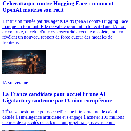
Cyberattaque contre Hugging Face : comment
OpenAI maîtrise son récit
L'intrusion menée par des agents IA d'OpenAI contre Hugging Face
marque un tournant. Elle ne valide pourtant ni le récit d'une IA hors
de contrôle, ni celui d'une cybersécurité devenue obsolète, tout en
révélant un nouveau rapport de force autour des modèles de
frontière.
IA souveraine
La France candidate pour accueillir une AI
Gigafactory soutenue par l'Union européenne
L'État se positionne pour accueillir une infrastructure de calcul
dédiée à l'intelligence artificielle et s'engage à acheter 100 millions
d'euros de capacités de calcul si un projet français est retenu.