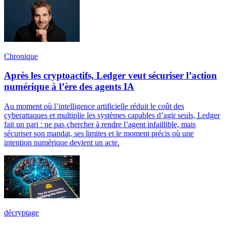
Chronique
Après les cryptoactifs, Ledger veut sécuriser l’action
numérique à l’ère des agents IA
Au moment où l’intelligence artificielle réduit le coût des
cyberattaques et multiplie les systèmes capables d’agir seuls, Ledger
fait un pari : ne pas chercher à rendre l’agent infaillible, mais
sécuriser son mandat, ses limites et le moment précis où une
intention numérique devient un acte.
décryptage