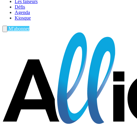
Les faiseurs
Défis
Agenda
Kiosque
M'abonner