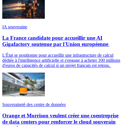
IA souveraine
La France candidate pour accueillir une AI
Gigafactory soutenue par l'Union européenne
L'État se positionne pour accueillir une infrastructure de calcul
dédiée à l'intelligence artificielle et s'engage à acheter 100 millions
d'euros de capacités de calcul si un projet français est retenu.
Souveraineté des centre de données
Orange et Morrison veulent créer une coentreprise
de data centers pour renforcer le cloud souverain