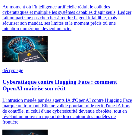
Au moment où l’intelligence artificielle réduit le coût des
cyberattaques et multiplie les systèmes capables d’agir seuls, Ledger
fait un pari : ne pas chercher à rendre l’agent infaillible, mais
sécuriser son mandat, ses limites et le moment précis où une
intention numérique devient un acte.
décryptage
Cyberattaque contre Hugging Face : comment
OpenAI maîtrise son récit
L'intrusion menée par des agents IA d'OpenAI contre Hugging Face
marque un tournant. Elle ne valide pourtant ni le récit d'une IA hors
de contrôle, ni celui d'une cybersécurité devenue obsolète, tout en
révélant un nouveau rapport de force autour des modèles de
frontière.