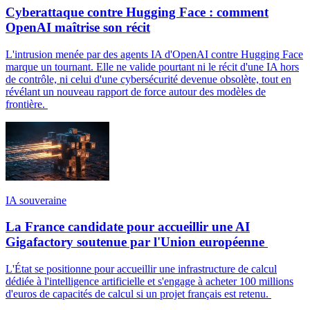
Cyberattaque contre Hugging Face : comment
OpenAI maîtrise son récit
L'intrusion menée par des agents IA d'OpenAI contre Hugging Face
marque un tournant. Elle ne valide pourtant ni le récit d'une IA hors
de contrôle, ni celui d'une cybersécurité devenue obsolète, tout en
révélant un nouveau rapport de force autour des modèles de
frontière.
IA souveraine
La France candidate pour accueillir une AI
Gigafactory soutenue par l'Union européenne
L'État se positionne pour accueillir une infrastructure de calcul
dédiée à l'intelligence artificielle et s'engage à acheter 100 millions
d'euros de capacités de calcul si un projet français est retenu.