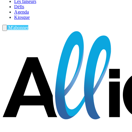
Les faiseurs
Défis
Agenda
Kiosque
M'abonner