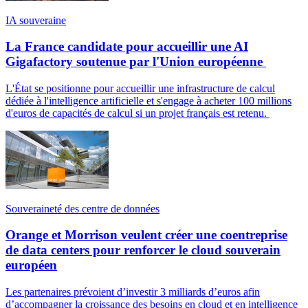
IA souveraine
La France candidate pour accueillir une AI
Gigafactory soutenue par l'Union européenne
L'État se positionne pour accueillir une infrastructure de calcul
dédiée à l'intelligence artificielle et s'engage à acheter 100 millions
d'euros de capacités de calcul si un projet français est retenu.
Souveraineté des centre de données
Orange et Morrison veulent créer une coentreprise
de data centers pour renforcer le cloud souverain
européen
Les partenaires prévoient d’investir 3 milliards d’euros afin
d’accompagner la croissance des besoins en cloud et en intelligence