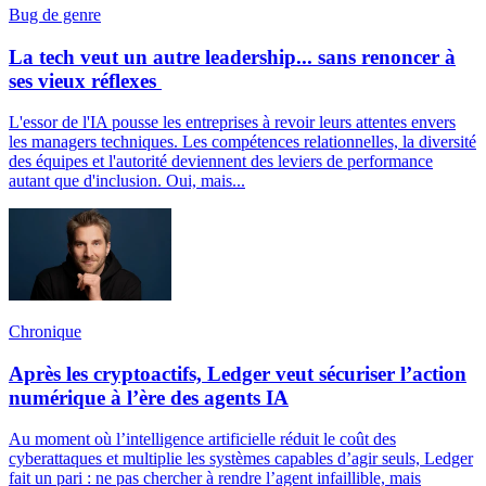
Bug de genre
La tech veut un autre leadership... sans renoncer à
ses vieux réflexes
L'essor de l'IA pousse les entreprises à revoir leurs attentes envers
les managers techniques. Les compétences relationnelles, la diversité
des équipes et l'autorité deviennent des leviers de performance
autant que d'inclusion. Oui, mais...
Chronique
Après les cryptoactifs, Ledger veut sécuriser l’action
numérique à l’ère des agents IA
Au moment où l’intelligence artificielle réduit le coût des
cyberattaques et multiplie les systèmes capables d’agir seuls, Ledger
fait un pari : ne pas chercher à rendre l’agent infaillible, mais