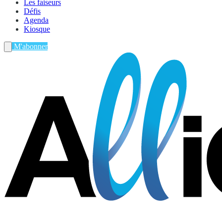
Les faiseurs
Défis
Agenda
Kiosque
M'abonner