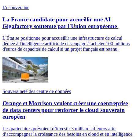
IA souveraine
La France candidate pour accueillir une AI
Gigafactory soutenue par l'Union européenne
L'État se positionne pour accueillir une infrastructure de calcul
dédiée à l'intelligence artificielle et s'engage à acheter 100 millions
d'euros de capacités de calcul si un projet français est retenu.
Souveraineté des centre de données
Orange et Morrison veulent créer une coentreprise
de data centers pour renforcer le cloud souverain
européen
Les partenaires prévoient d’investir 3 milliards d’euros afin
d’accompagner la croissance des besoins en cloud et en intelligence