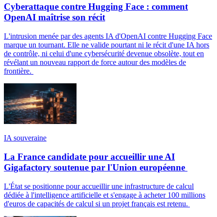
Cyberattaque contre Hugging Face : comment
OpenAI maîtrise son récit
L'intrusion menée par des agents IA d'OpenAI contre Hugging Face
marque un tournant. Elle ne valide pourtant ni le récit d'une IA hors
de contrôle, ni celui d'une cybersécurité devenue obsolète, tout en
révélant un nouveau rapport de force autour des modèles de
frontière.
IA souveraine
La France candidate pour accueillir une AI
Gigafactory soutenue par l'Union européenne
L'État se positionne pour accueillir une infrastructure de calcul
dédiée à l'intelligence artificielle et s'engage à acheter 100 millions
d'euros de capacités de calcul si un projet français est retenu.