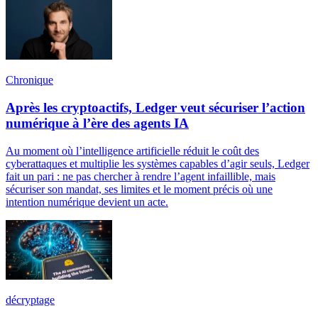
Chronique
Après les cryptoactifs, Ledger veut sécuriser l’action
numérique à l’ère des agents IA
Au moment où l’intelligence artificielle réduit le coût des
cyberattaques et multiplie les systèmes capables d’agir seuls, Ledger
fait un pari : ne pas chercher à rendre l’agent infaillible, mais
sécuriser son mandat, ses limites et le moment précis où une
intention numérique devient un acte.
décryptage