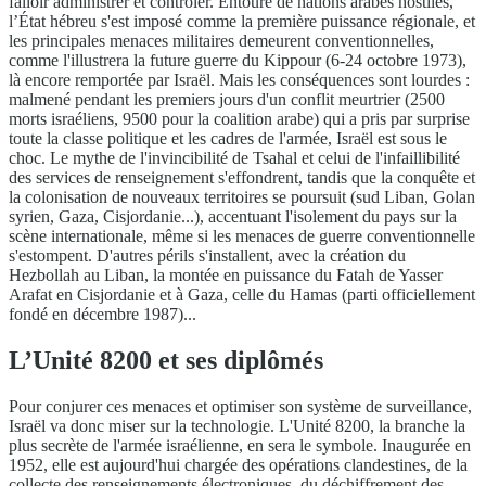
falloir administrer et contrôler. Entouré de nations arabes hostiles,
l’État hébreu s'est imposé comme la première puissance régionale, et
les principales menaces militaires demeurent conventionnelles,
comme l'illustrera la future guerre du Kippour (6-24 octobre 1973),
là encore remportée par Israël. Mais les conséquences sont lourdes :
malmené pendant les premiers jours d'un conflit meurtrier (2500
morts israéliens, 9500 pour la coalition arabe) qui a pris par surprise
toute la classe politique et les cadres de l'armée, Israël est sous le
choc. Le mythe de l'invincibilité de Tsahal et celui de l'infaillibilité
des services de renseignement s'effondrent, tandis que la conquête et
la colonisation de nouveaux territoires se poursuit (sud Liban, Golan
syrien, Gaza, Cisjordanie...), accentuant l'isolement du pays sur la
scène internationale, même si les menaces de guerre conventionnelle
s'estompent. D'autres périls s'installent, avec la création du
Hezbollah au Liban, la montée en puissance du Fatah de Yasser
Arafat en Cisjordanie et à Gaza, celle du Hamas (parti officiellement
fondé en décembre 1987)...
L’Unité 8200 et ses diplômés
Pour conjurer ces menaces et optimiser son système de surveillance,
Israël va donc miser sur la technologie. L'Unité 8200, la branche la
plus secrète de l'armée israélienne, en sera le symbole. Inaugurée en
1952, elle est aujourd'hui chargée des opérations clandestines, de la
collecte des renseignements électroniques, du déchiffrement des