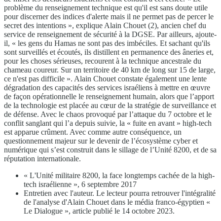
problème du renseignement technique est qu'il est sans doute utile
pour discerner des indices d'alerte mais il ne permet pas de percer le
secret des intentions », explique Alain Chouet (2), ancien chef du
service de renseignement de sécurité à la DGSE. Par ailleurs, ajoute-
il, « les gens du Hamas ne sont pas des imbéciles. Et sachant qu'ils
sont surveillés et écoutés, ils distillent en permanence des âneries et,
pour les choses sérieuses, recourent à la technique ancestrale du
chameau coureur. Sur un territoire de 40 km de long sur 15 de large,
ce n'est pas difficile ». Alain Chouet constate également une lente
dégradation des capacités des services israéliens à mettre en œuvre
de façon opérationnelle le renseignement humain, alors que l’apport
de la technologie est placée au cœur de la stratégie de surveillance et
de défense. Avec le chaos provoqué par l’attaque du 7 octobre et le
conflit sanglant qui l’a depuis suivie, la « fuite en avant » high-tech
est apparue crûment. Avec comme autre conséquence, un
questionnement majeur sur le devenir de l’écosystème cyber et
numérique qui s’est construit dans le sillage de l’Unité 8200, et de sa
réputation internationale.
« L'Unité militaire 8200, la face longtemps cachée de la high-
tech israélienne », 6 septembre 2017
Entretien avec l'auteur. Le lecteur pourra retrouver l'intégralité
de l'analyse d'Alain Chouet dans le média franco-égyptien «
Le Dialogue », article publié le 14 octobre 2023.