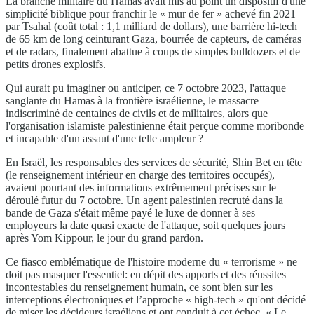
La branche militaire du Hamas avait mis au point un dispositif d'une
simplicité biblique pour franchir le « mur de fer » achevé fin 2021
par Tsahal (coût total : 1,1 milliard de dollars), une barrière hi-tech
de 65 km de long ceinturant Gaza, bourrée de capteurs, de caméras
et de radars, finalement abattue à coups de simples bulldozers et de
petits drones explosifs.
Qui aurait pu imaginer ou anticiper, ce 7 octobre 2023, l'attaque
sanglante du Hamas à la frontière israélienne, le massacre
indiscriminé de centaines de civils et de militaires, alors que
l'organisation islamiste palestinienne était perçue comme moribonde
et incapable d'un assaut d'une telle ampleur ?
En Israël, les responsables des services de sécurité, Shin Bet en tête
(le renseignement intérieur en charge des territoires occupés),
avaient pourtant des informations extrêmement précises sur le
déroulé futur du 7 octobre. Un agent palestinien recruté dans la
bande de Gaza s'était même payé le luxe de donner à ses
employeurs la date quasi exacte de l'attaque, soit quelques jours
après Yom Kippour, le jour du grand pardon.
Ce fiasco emblématique de l'histoire moderne du « terrorisme » ne
doit pas masquer l'essentiel: en dépit des apports et des réussites
incontestables du renseignement humain, ce sont bien sur les
interceptions électroniques et l’approche « high-tech » qu'ont décidé
de miser les décideurs israéliens et ont conduit à cet échec. « Le