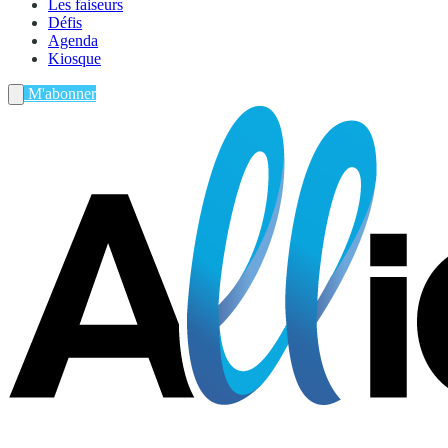
Les faiseurs
Défis
Agenda
Kiosque
M'abonner