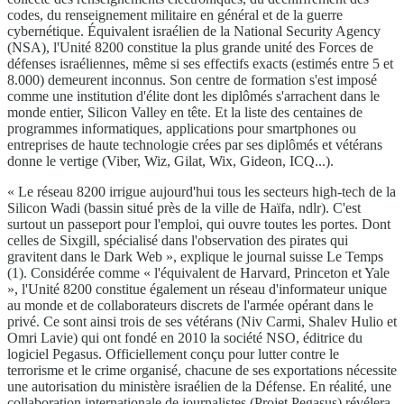
codes, du renseignement militaire en général et de la guerre
cybernétique. Équivalent israélien de la National Security Agency
(NSA), l'Unité 8200 constitue la plus grande unité des Forces de
défenses israéliennes, même si ses effectifs exacts (estimés entre 5 et
8.000) demeurent inconnus. Son centre de formation s'est imposé
comme une institution d'élite dont les diplômés s'arrachent dans le
monde entier, Silicon Valley en tête. Et la liste des centaines de
programmes informatiques, applications pour smartphones ou
entreprises de haute technologie crées par ses diplômés et vétérans
donne le vertige (Viber, Wiz, Gilat, Wix, Gideon, ICQ...).
« Le réseau 8200 irrigue aujourd'hui tous les secteurs high-tech de la
Silicon Wadi (bassin situé près de la ville de Haïfa, ndlr). C'est
surtout un passeport pour l'emploi, qui ouvre toutes les portes. Dont
celles de Sixgill, spécialisé dans l'observation des pirates qui
gravitent dans le Dark Web », explique le journal suisse Le Temps
(1). Considérée comme « l'équivalent de Harvard, Princeton et Yale
», l'Unité 8200 constitue également un réseau d'informateur unique
au monde et de collaborateurs discrets de l'armée opérant dans le
privé. Ce sont ainsi trois de ses vétérans (Niv Carmi, Shalev Hulio et
Omri Lavie) qui ont fondé en 2010 la société NSO, éditrice du
logiciel Pegasus. Officiellement conçu pour lutter contre le
terrorisme et le crime organisé, chacune de ses exportations nécessite
une autorisation du ministère israélien de la Défense. En réalité, une
collaboration internationale de journalistes (Projet Pegasus) révélera