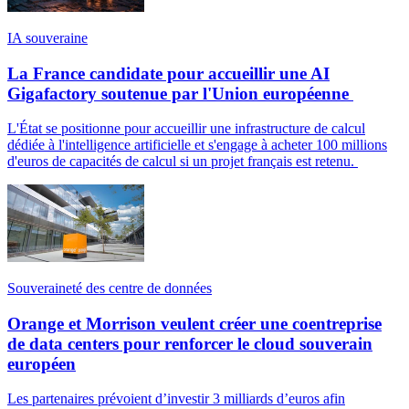
IA souveraine
La France candidate pour accueillir une AI
Gigafactory soutenue par l'Union européenne
L'État se positionne pour accueillir une infrastructure de calcul
dédiée à l'intelligence artificielle et s'engage à acheter 100 millions
d'euros de capacités de calcul si un projet français est retenu.
Souveraineté des centre de données
Orange et Morrison veulent créer une coentreprise
de data centers pour renforcer le cloud souverain
européen
Les partenaires prévoient d’investir 3 milliards d’euros afin