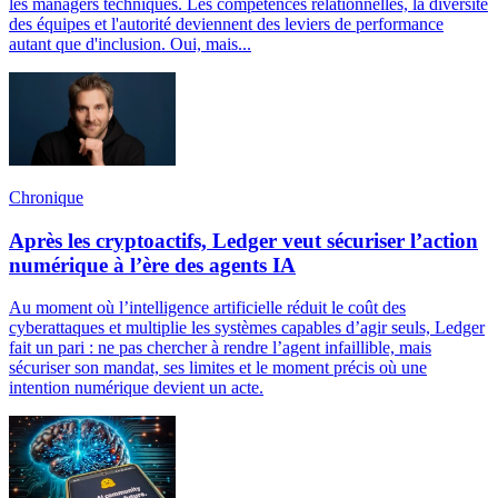
les managers techniques. Les compétences relationnelles, la diversité
des équipes et l'autorité deviennent des leviers de performance
autant que d'inclusion. Oui, mais...
Chronique
Après les cryptoactifs, Ledger veut sécuriser l’action
numérique à l’ère des agents IA
Au moment où l’intelligence artificielle réduit le coût des
cyberattaques et multiplie les systèmes capables d’agir seuls, Ledger
fait un pari : ne pas chercher à rendre l’agent infaillible, mais
sécuriser son mandat, ses limites et le moment précis où une
intention numérique devient un acte.