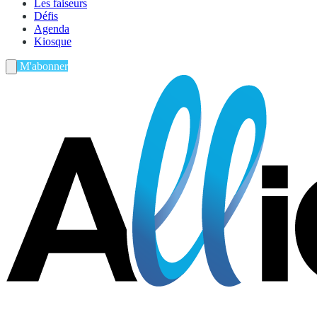
Les faiseurs
Défis
Agenda
Kiosque
M'abonner