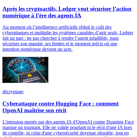
Après les cryptoactifs, Ledger veut sécuriser l’action
numérique à l’ère des agents IA
Au moment où l’intelligence artificielle réduit le coût des
cyberattaques et multiplie les systèmes capables d’agir seuls, Ledger
fait un pari : ne pas chercher à rendre l’agent infaillible, mais
sécuriser son mandat, ses limites et le moment précis où une
intention numérique devient un acte.
décryptage
Cyberattaque contre Hugging Face : comment
OpenAI maîtrise son récit
L'intrusion menée par des agents IA d'OpenAI contre Hugging Face
marque un tournant. Elle ne valide pourtant ni le récit d'une IA hors
de contrôle, ni celui d'une cybersécurité devenue obsolète, tout en