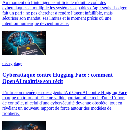
Au moment où l’intelligence artificielle réduit le coût des
cyberattaques et multiplie les systèmes capables d’agir seuls, Ledger
fait un pari : ne pas chercher à rendre l’agent infaillible, mais
sécuriser son mandat, ses limites et le moment précis où une
intention numérique devient un acte.
décryptage
Cyberattaque contre Hugging Face : comment
OpenAI maîtrise son récit
L'intrusion menée par des agents IA d'OpenAI contre Hugging Face
marque un tournant. Elle ne valide pourtant ni le récit d'une IA hors
de contrôle, ni celui d'une cybersécurité devenue obsolète, tout en
révélant un nouveau rapport de force autour des modèles de
frontière.