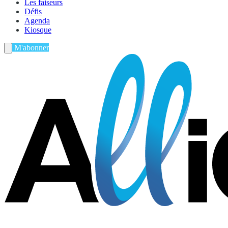
Les faiseurs
Défis
Agenda
Kiosque
M'abonner