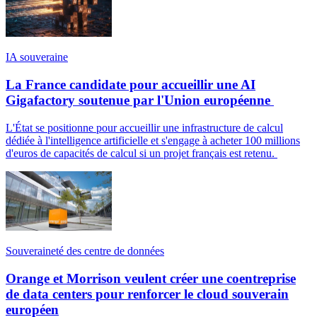
IA souveraine
La France candidate pour accueillir une AI
Gigafactory soutenue par l'Union européenne
L'État se positionne pour accueillir une infrastructure de calcul
dédiée à l'intelligence artificielle et s'engage à acheter 100 millions
d'euros de capacités de calcul si un projet français est retenu.
Souveraineté des centre de données
Orange et Morrison veulent créer une coentreprise
de data centers pour renforcer le cloud souverain
européen