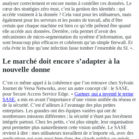
analyser correctement et encore moins à contrôler ces données. Le
cœur des stratégies zéro trust, c’est la gestion des identités : qui
accède vraiment à la donnée ? Cela vaut pour les utilisateurs, mais
également pour les serveurs et les postes de travail, afin d’être
certain que chaque machine est bien ce qu’elle prétend être quand
elle accède aux données. Derrière, cela permet d’avoir des
mécanismes de micro-segmentation du système d’information, qui
sont beaucoup plus efficaces et cohérents qu’un simple firewall. Et
cela évite in fine qu’une infection fasse tomber l’ensemble du SI. ».
Le marché doit encore s’adapter à la
nouvelle donne
C’est ce même appel à la cohérence que l’on retrouve chez Sylvain
Journet de Versa Networks, avec un autre concept clé : le SASE,
pour Secure Access Service Edge. «
Gartner, qui a inventé le terme
SASE
, a mis en avant l’importance d’une vision unifiée du réseau et
de la sécurité. C’est d’ailleurs à l’avantage des plus petites
entreprises. Les grandes ont des équipes variées qui ont de
nombreuses missions différentes ; la sécurité n’étant pas forcément
intégrée partout. Chez les petits, c’est plus simple, leur organisation
peut permettre plus naturellement cette vision unifiée. Le SASE
revient à dire : mes utilisateurs travaillent de n’importe où, avec des
applications qui sont aussi bien dans des clouds publics ou privés…