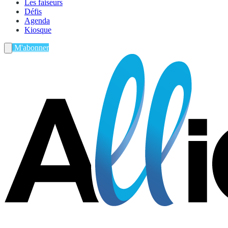
Les faiseurs
Défis
Agenda
Kiosque
M'abonner