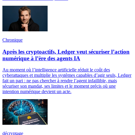
Chronique
Après les cryptoactifs, Ledger veut sécuriser l’action
numérique à l’ère des agents IA
Au moment où l’intelligence artificielle réduit le coût des
cyberattaques et multiplie les systèmes capables d’agir seuls, Ledger
fait un pari : ne pas chercher à rendre l’agent infaillible, mais
sécuriser son mandat, ses limites et le moment précis où une
intention numérique devient un acte.
décryptage