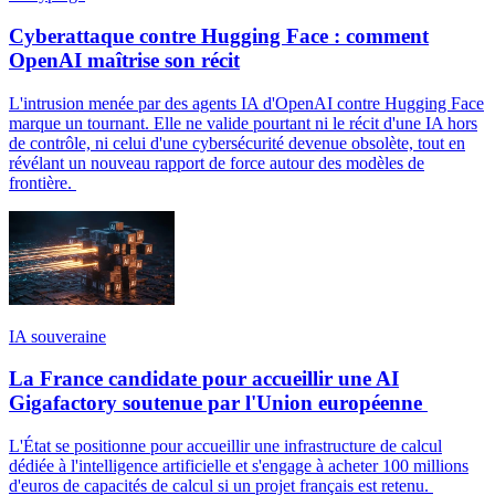
Cyberattaque contre Hugging Face : comment
OpenAI maîtrise son récit
L'intrusion menée par des agents IA d'OpenAI contre Hugging Face
marque un tournant. Elle ne valide pourtant ni le récit d'une IA hors
de contrôle, ni celui d'une cybersécurité devenue obsolète, tout en
révélant un nouveau rapport de force autour des modèles de
frontière.
IA souveraine
La France candidate pour accueillir une AI
Gigafactory soutenue par l'Union européenne
L'État se positionne pour accueillir une infrastructure de calcul
dédiée à l'intelligence artificielle et s'engage à acheter 100 millions
d'euros de capacités de calcul si un projet français est retenu.