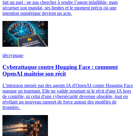
fait un pari : ne pas chercher à rendre l’agent infaillible, mais
sécuriser son mandat, ses limites et le moment précis où une
intention numérique devient un acte.
décryptage
Cyberattaque contre Hugging Face : comment
OpenAI maîtrise son récit
L'intrusion menée par des agents IA d'OpenAI contre Hugging Face
marque un tournant. Elle ne valide pourtant ni le récit d'une IA hors
de contrôle, ni celui d'une cybersécurité devenue obsolète, tout en
révélant un nouveau rapport de force autour des modèles de
frontière.