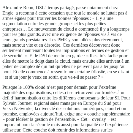
Alexandre Reon, DSI à temps partagé, passé notamment chez
Engie, a reconnu à cette occasion que tout le monde ne luttait pas à
armes égales pour trouver les bonnes réponses : « Il y a une
segmentation entre les grands groupes et les plus petites
entreprises… Le mouvement du cloud a commencé il y a longtemps
pour les plus grands, avec une exigence de réponses vis à vis de
leurs grands prestataires. Les PME y sont allées plus récemment,
mais surtout vite et en désordre. Ces dernières découvrent donc
seulement maintenant toutes les implications en termes de gestion et
de sécurité. ». Et le DSI de mettre en garde : « Il est très facile pour
elles de mettre le doigt dans le cloud, mais ensuite elles arrivent à un
palier de complexité qui fait qu’elles ne peuvent pas aller jusqu’au
bout. Et elle commence à ressentir une certaine frilosité, en se disant
: et si un jour je veux en sortir, que va-t-il se passer ? »
Puisque le 100% cloud n’est pas pour demain pour l’extrême
majorité des organisations, celles-ci se retrouvent confrontées à un
défi d’harmonisation entre les différents composants de leur SI. Pour
Sylvain Journet, regional sales manager en Europe du Sud pour
Versa Networks, la diversité des solutions numériques, cloud et on
premise, employées aujourd’hui, exige une « couche supplémentaire
» pour fédérer la gestion de l’ensemble. « Cet « overlay » est
important pour la sécurité mais aussi pour la qualité de l’expérience
utilisateur. Cette couche doit réunir des informations sur les