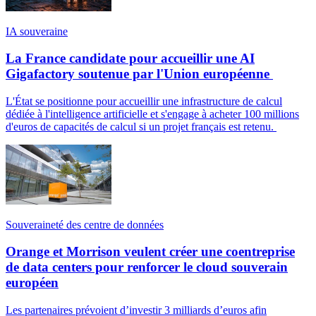
IA souveraine
La France candidate pour accueillir une AI
Gigafactory soutenue par l'Union européenne
L'État se positionne pour accueillir une infrastructure de calcul
dédiée à l'intelligence artificielle et s'engage à acheter 100 millions
d'euros de capacités de calcul si un projet français est retenu.
Souveraineté des centre de données
Orange et Morrison veulent créer une coentreprise
de data centers pour renforcer le cloud souverain
européen
Les partenaires prévoient d’investir 3 milliards d’euros afin