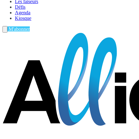
Les faiseurs
Défis
Agenda
Kiosque
M'abonner