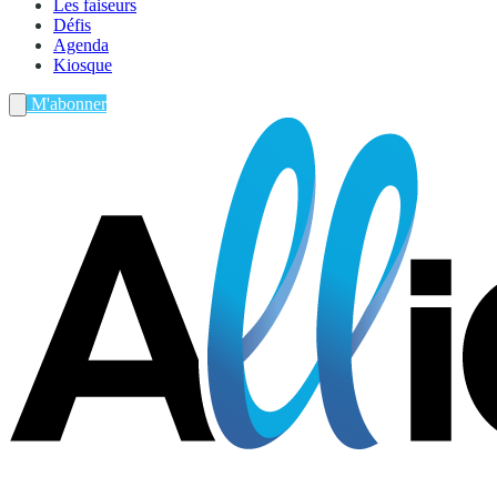
Les faiseurs
Défis
Agenda
Kiosque
M'abonner