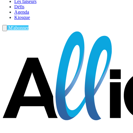
Les faiseurs
Défis
Agenda
Kiosque
M'abonner