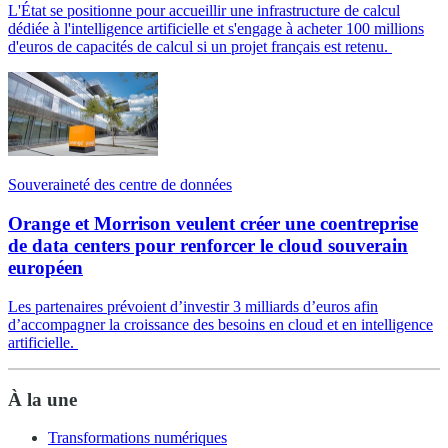
L'État se positionne pour accueillir une infrastructure de calcul
dédiée à l'intelligence artificielle et s'engage à acheter 100 millions
d'euros de capacités de calcul si un projet français est retenu.
Souveraineté des centre de données
Orange et Morrison veulent créer une coentreprise
de data centers pour renforcer le cloud souverain
européen
Les partenaires prévoient d’investir 3 milliards d’euros afin
d’accompagner la croissance des besoins en cloud et en intelligence
artificielle.
À la une
Transformations numériques