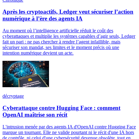
Après les cryptoactifs, Ledger veut sécuriser l’action
numérique à l’ère des agents IA
Au moment où l’intelligence artificielle réduit le coût des
cyberattaques et multiplie les systèmes capables d’agir seuls, Ledger
fait un pari : ne pas chercher à rendre l’agent infaillible, mais
sécuriser son mandat, ses limites et le moment précis où une
intention numérique devient un acte.
décryptage
Cyberattaque contre Hugging Face : comment
OpenAI maîtrise son récit
L'intrusion menée par des agents IA d'OpenAI contre Hugging Face
marque un tournant. Elle ne valide pourtant ni le récit d'une IA hors
de contrôle, ni celui d'une cybersécurité devenue obsolète, tout en