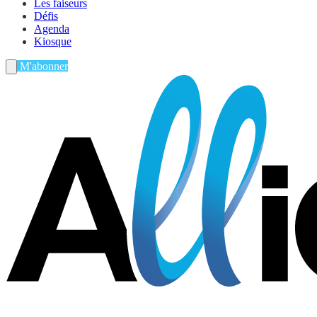
Les faiseurs
Défis
Agenda
Kiosque
M'abonner