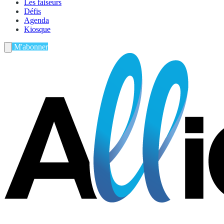
Les faiseurs
Défis
Agenda
Kiosque
M'abonner