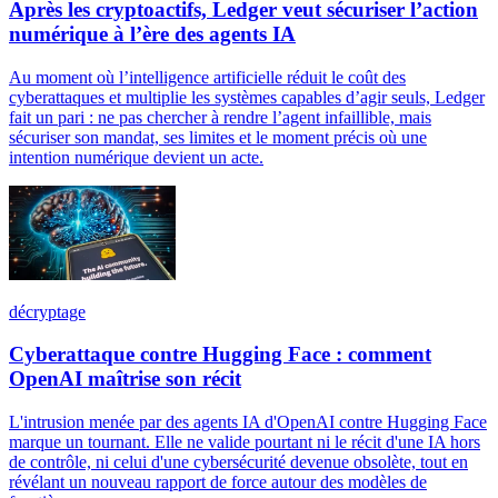
Après les cryptoactifs, Ledger veut sécuriser l’action
numérique à l’ère des agents IA
Au moment où l’intelligence artificielle réduit le coût des
cyberattaques et multiplie les systèmes capables d’agir seuls, Ledger
fait un pari : ne pas chercher à rendre l’agent infaillible, mais
sécuriser son mandat, ses limites et le moment précis où une
intention numérique devient un acte.
décryptage
Cyberattaque contre Hugging Face : comment
OpenAI maîtrise son récit
L'intrusion menée par des agents IA d'OpenAI contre Hugging Face
marque un tournant. Elle ne valide pourtant ni le récit d'une IA hors
de contrôle, ni celui d'une cybersécurité devenue obsolète, tout en
révélant un nouveau rapport de force autour des modèles de