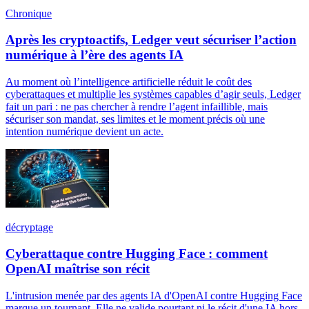
Chronique
Après les cryptoactifs, Ledger veut sécuriser l’action
numérique à l’ère des agents IA
Au moment où l’intelligence artificielle réduit le coût des
cyberattaques et multiplie les systèmes capables d’agir seuls, Ledger
fait un pari : ne pas chercher à rendre l’agent infaillible, mais
sécuriser son mandat, ses limites et le moment précis où une
intention numérique devient un acte.
décryptage
Cyberattaque contre Hugging Face : comment
OpenAI maîtrise son récit
L'intrusion menée par des agents IA d'OpenAI contre Hugging Face
marque un tournant. Elle ne valide pourtant ni le récit d'une IA hors