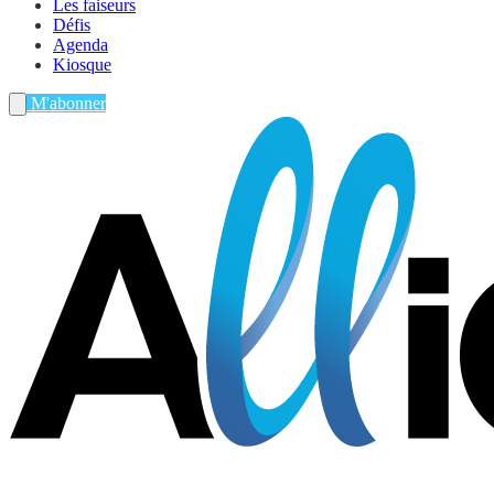
Les faiseurs
Défis
Agenda
Kiosque
M'abonner