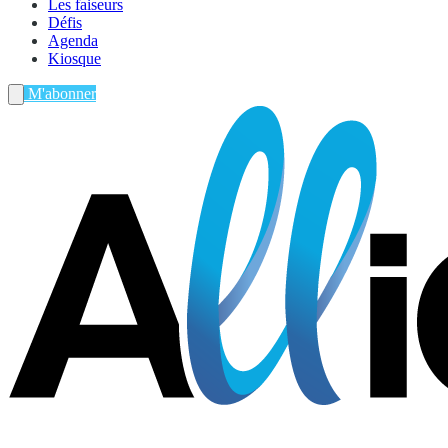
Les faiseurs
Défis
Agenda
Kiosque
M'abonner