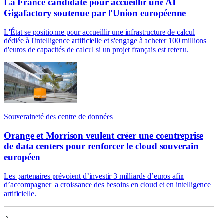
La France candidate pour accueillir une AI
Gigafactory soutenue par l'Union européenne
L'État se positionne pour accueillir une infrastructure de calcul
dédiée à l'intelligence artificielle et s'engage à acheter 100 millions
d'euros de capacités de calcul si un projet français est retenu.
Souveraineté des centre de données
Orange et Morrison veulent créer une coentreprise
de data centers pour renforcer le cloud souverain
européen
Les partenaires prévoient d’investir 3 milliards d’euros afin
d’accompagner la croissance des besoins en cloud et en intelligence
artificielle.