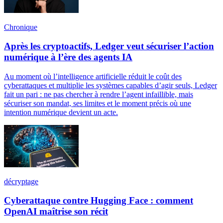
Chronique
Après les cryptoactifs, Ledger veut sécuriser l’action
numérique à l’ère des agents IA
Au moment où l’intelligence artificielle réduit le coût des
cyberattaques et multiplie les systèmes capables d’agir seuls, Ledger
fait un pari : ne pas chercher à rendre l’agent infaillible, mais
sécuriser son mandat, ses limites et le moment précis où une
intention numérique devient un acte.
décryptage
Cyberattaque contre Hugging Face : comment
OpenAI maîtrise son récit