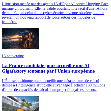
L'intrusion menée par des agents IA d'OpenAI contre Hugging Face
marque un tournant. Elle ne valide pourtant ni le récit d'une IA hors
de contrôle, ni celui d'une cybersécurité devenue obsolète, tout en
révélant un nouveau rapport de force autour des modèles de
frontière.
IA souveraine
La France candidate pour accueillir une AI
Gigafactory soutenue par l'Union européenne
L'État se positionne pour accueillir une infrastructure de calcul
dédiée à l'intelligence artificielle et s'engage à acheter 100 millions
d'euros de capacités de calcul si un projet français est retenu.