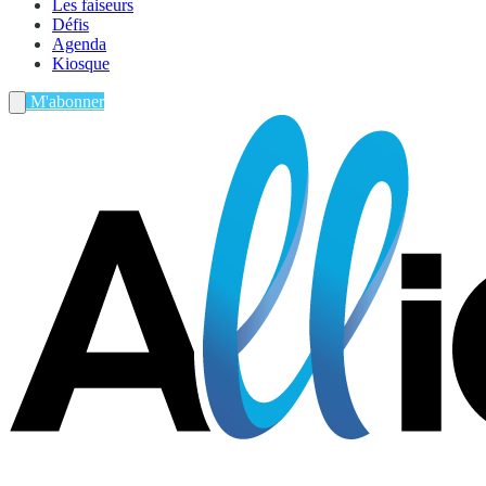
Les faiseurs
Défis
Agenda
Kiosque
M'abonner