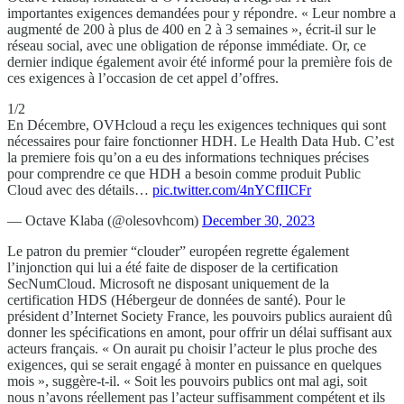
importantes exigences demandées pour y répondre. « Leur nombre a
augmenté de 200 à plus de 400 en 2 à 3 semaines », écrit-il sur le
réseau social, avec une obligation de réponse immédiate. Or, ce
dernier indique également avoir été informé pour la première fois de
ces exigences à l’occasion de cet appel d’offres.
1/2
En Décembre, OVHcloud a reçu les exigences techniques qui sont
nécessaires pour faire fonctionner HDH. Le Health Data Hub. C’est
la premiere fois qu’on a eu des informations techniques précises
pour comprendre ce que HDH a besoin comme produit Public
Cloud avec des détails…
pic.twitter.com/4nYCfIICFr
— Octave Klaba (@olesovhcom)
December 30, 2023
Le patron du premier “clouder” européen regrette également
l’injonction qui lui a été faite de disposer de la certification
SecNumCloud. Microsoft ne disposant uniquement de la
certification HDS (Hébergeur de données de santé). Pour le
président d’Internet Society France, les pouvoirs publics auraient dû
donner les spécifications en amont, pour offrir un délai suffisant aux
acteurs français. « On aurait pu choisir l’acteur le plus proche des
exigences, qui se serait engagé à monter en puissance en quelques
mois », suggère-t-il. « Soit les pouvoirs publics ont mal agi, soit
nous n’avons réellement pas l’acteur suffisamment compétent et ils