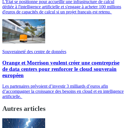
L'État se positionne pour accueillir une infrastructure de calcul
dédiée à l'intelligence artificielle et s'engage à acheter 100 millions
d'euros de capacités de calcul si un projet français est retenu.
Souveraineté des centre de données
Orange et Morrison veulent créer une coentreprise
de data centers pour renforcer le cloud souverain
européen
Les partenaires prévoient d’investir 3 milliards d’euros afin
d’accompagner la croissance des besoins en cloud et en intelligence
artificielle.
Autres articles