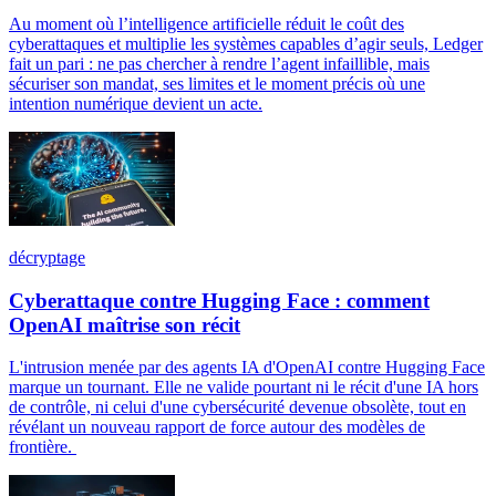
Au moment où l’intelligence artificielle réduit le coût des
cyberattaques et multiplie les systèmes capables d’agir seuls, Ledger
fait un pari : ne pas chercher à rendre l’agent infaillible, mais
sécuriser son mandat, ses limites et le moment précis où une
intention numérique devient un acte.
décryptage
Cyberattaque contre Hugging Face : comment
OpenAI maîtrise son récit
L'intrusion menée par des agents IA d'OpenAI contre Hugging Face
marque un tournant. Elle ne valide pourtant ni le récit d'une IA hors
de contrôle, ni celui d'une cybersécurité devenue obsolète, tout en
révélant un nouveau rapport de force autour des modèles de
frontière.