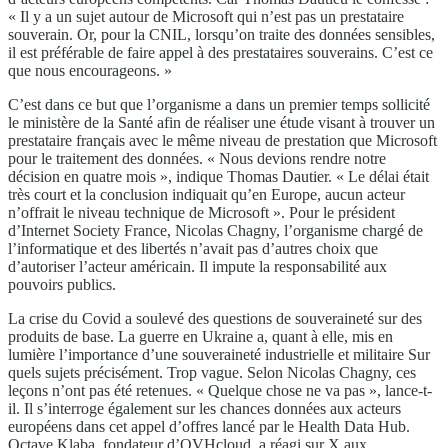
« Il y a un sujet autour de Microsoft qui n’est pas un prestataire
souverain. Or, pour la CNIL, lorsqu’on traite des données sensibles,
il est préférable de faire appel à des prestataires souverains. C’est ce
que nous encourageons. »
C’est dans ce but que l’organisme a dans un premier temps sollicité
le ministère de la Santé afin de réaliser une étude visant à trouver un
prestataire français avec le même niveau de prestation que Microsoft
pour le traitement des données. « Nous devions rendre notre
décision en quatre mois », indique Thomas Dautier. « Le délai était
très court et la conclusion indiquait qu’en Europe, aucun acteur
n’offrait le niveau technique de Microsoft ». Pour le président
d’Internet Society France, Nicolas Chagny, l’organisme chargé de
l’informatique et des libertés n’avait pas d’autres choix que
d’autoriser l’acteur américain. Il impute la responsabilité aux
pouvoirs publics.
La crise du Covid a soulevé des questions de souveraineté sur des
produits de base. La guerre en Ukraine a, quant à elle, mis en
lumière l’importance d’une souveraineté industrielle et militaire Sur
quels sujets précisément. Trop vague. Selon Nicolas Chagny, ces
leçons n’ont pas été retenues. « Quelque chose ne va pas », lance-t-
il. Il s’interroge également sur les chances données aux acteurs
européens dans cet appel d’offres lancé par le Health Data Hub.
Octave Klaba, fondateur d’OVHcloud, a réagi sur X aux