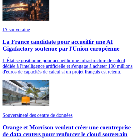
IA souveraine
La France candidate pour accueillir une AI
Gigafactory soutenue par l'Union européenne
L'État se positionne pour accueillir une infrastructure de calcul
dédiée à l'intelligence artificielle et s'engage à acheter 100 millions
d'euros de capacités de calcul si un projet français est retenu.
Souveraineté des centre de données
Orange et Morrison veulent créer une coentreprise
de data centers pour renforcer le cloud souverain