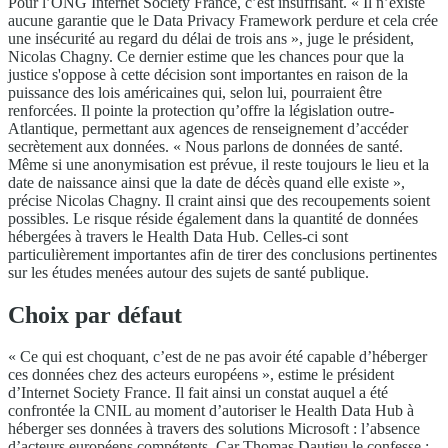
Pour l’ONG Internet Society France, c’est insuffisant. « Il n’existe
aucune garantie que le Data Privacy Framework perdure et cela crée
une insécurité au regard du délai de trois ans », juge le président,
Nicolas Chagny. Ce dernier estime que les chances pour que la
justice s'oppose à cette décision sont importantes en raison de la
puissance des lois américaines qui, selon lui, pourraient être
renforcées. Il pointe la protection qu’offre la législation outre-
Atlantique, permettant aux agences de renseignement d’accéder
secrètement aux données. « Nous parlons de données de santé.
Même si une anonymisation est prévue, il reste toujours le lieu et la
date de naissance ainsi que la date de décès quand elle existe »,
précise Nicolas Chagny. Il craint ainsi que des recoupements soient
possibles. Le risque réside également dans la quantité de données
hébergées à travers le Health Data Hub. Celles-ci sont
particulièrement importantes afin de tirer des conclusions pertinentes
sur les études menées autour des sujets de santé publique.
Choix par défaut
« Ce qui est choquant, c’est de ne pas avoir été capable d’héberger
ces données chez des acteurs européens », estime le président
d’Internet Society France. Il fait ainsi un constat auquel a été
confrontée la CNIL au moment d’autoriser le Health Data Hub à
héberger ses données à travers des solutions Microsoft : l’absence
d’acteurs européens compétents. Car Thomas Dautieu le confesse :