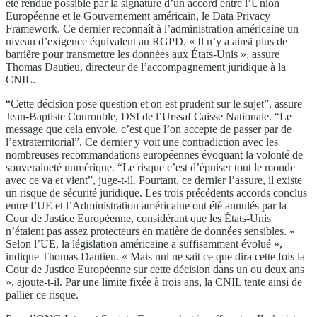
été rendue possible par la signature d’un accord entre l’Union
Européenne et le Gouvernement américain, le Data Privacy
Framework. Ce dernier reconnaît à l’administration américaine un
niveau d’exigence équivalent au RGPD. « Il n’y a ainsi plus de
barrière pour transmettre les données aux États-Unis », assure
Thomas Dautieu, directeur de l’accompagnement juridique à la
CNIL.
“Cette décision pose question et on est prudent sur le sujet”, assure
Jean-Baptiste Courouble, DSI de l’Urssaf Caisse Nationale. “Le
message que cela envoie, c’est que l’on accepte de passer par de
l’extraterritorial”. Ce dernier y voit une contradiction avec les
nombreuses recommandations européennes évoquant la volonté de
souveraineté numérique. “Le risque c’est d’épuiser tout le monde
avec ce va et vient”, juge-t-il. Pourtant, ce dernier l’assure, il existe
un risque de sécurité juridique. Les trois précédents accords conclus
entre l’UE et l’Administration américaine ont été annulés par la
Cour de Justice Européenne, considérant que les États-Unis
n’étaient pas assez protecteurs en matière de données sensibles. «
Selon l’UE, la législation américaine a suffisamment évolué »,
indique Thomas Dautieu. « Mais nul ne sait ce que dira cette fois la
Cour de Justice Européenne sur cette décision dans un ou deux ans
», ajoute-t-il. Par une limite fixée à trois ans, la CNIL tente ainsi de
pallier ce risque.