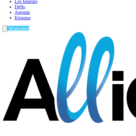
Les faiseurs
Défis
Agenda
Kiosque
M'abonner