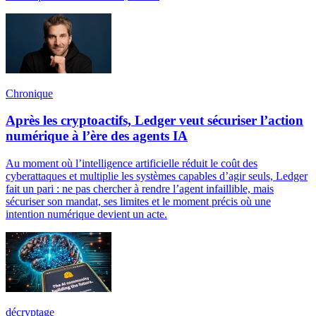
Chronique
Après les cryptoactifs, Ledger veut sécuriser l’action
numérique à l’ère des agents IA
Au moment où l’intelligence artificielle réduit le coût des
cyberattaques et multiplie les systèmes capables d’agir seuls, Ledger
fait un pari : ne pas chercher à rendre l’agent infaillible, mais
sécuriser son mandat, ses limites et le moment précis où une
intention numérique devient un acte.
décryptage