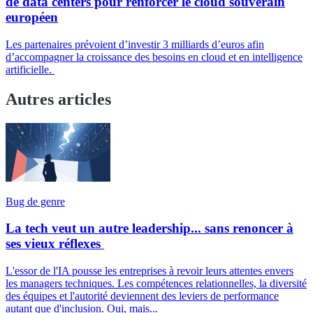
de data centers pour renforcer le cloud souverain
européen
Les partenaires prévoient d’investir 3 milliards d’euros afin
d’accompagner la croissance des besoins en cloud et en intelligence
artificielle.
Autres articles
Bug de genre
La tech veut un autre leadership... sans renoncer à
ses vieux réflexes
L'essor de l'IA pousse les entreprises à revoir leurs attentes envers
les managers techniques. Les compétences relationnelles, la diversité
des équipes et l'autorité deviennent des leviers de performance
autant que d'inclusion. Oui, mais...