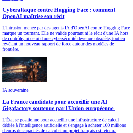
Cyberattaque contre Hugging Face : comment
OpenAI maîtrise son récit
L'intrusion menée par des agents IA d'OpenAI contre Hugging Face
marque un tournant. Elle ne valide pourtant ni le récit d'une IA hors
de contrôle, ni celui d'une cybersécurité devenue obsolète, tout en
révélant un nouveau rapport de force autour des modèles de
frontière.
IA souveraine
La France candidate pour accueillir une AI
Gigafactory soutenue par l'Union européenne
L'État se positionne pour accueillir une infrastructure de calcul
dédiée à l'intelligence artificielle et s'engage à acheter 100 millions
d'euros de capacités de calcul si un projet français est retenu.