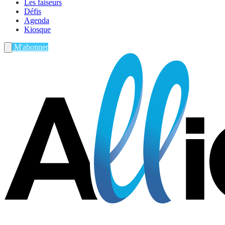
Les faiseurs
Défis
Agenda
Kiosque
M'abonner