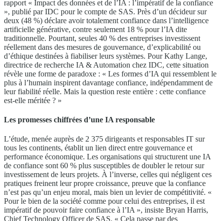
rapport « Impact des données et de l’IA : l’impératif de la confiance
», publié par IDC pour le compte de SAS. Près d’un décideur sur
deux (48 %) déclare avoir totalement confiance dans l’intelligence
artificielle générative, contre seulement 18 % pour l’IA dite
traditionnelle. Pourtant, seules 40 % des entreprises investissent
réellement dans des mesures de gouvernance, d’explicabilité ou
d’éthique destinées à fiabiliser leurs systèmes. Pour Kathy Lange,
directrice de recherche IA & Automation chez IDC, cette situation
révèle une forme de paradoxe : « Les formes d’IA qui ressemblent le
plus à l’humain inspirent davantage confiance, indépendamment de
leur fiabilité réelle. Mais la question reste entière : cette confiance
est-elle méritée ? »
Les promesses chiffrées d’une IA responsable
L’étude, menée auprès de 2 375 dirigeants et responsables IT sur
tous les continents, établit un lien direct entre gouvernance et
performance économique. Les organisations qui structurent une IA
de confiance sont 60 % plus susceptibles de doubler le retour sur
investissement de leurs projets. À l’inverse, celles qui négligent ces
pratiques freinent leur propre croissance, preuve que la confiance
n’est pas qu’un enjeu moral, mais bien un levier de compétitivité. «
Pour le bien de la société comme pour celui des entreprises, il est
impératif de pouvoir faire confiance à l’IA », insiste Bryan Harris,
Chief Technology Officer de SAS. « Cela passe par des