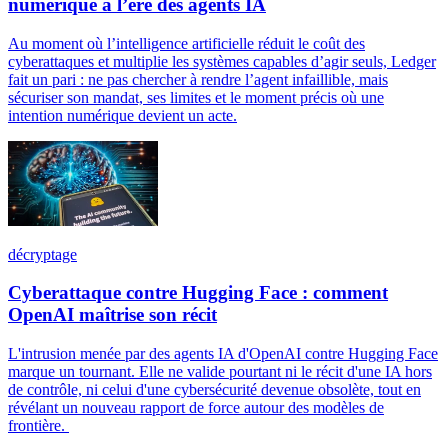
numérique à l’ère des agents IA
Au moment où l’intelligence artificielle réduit le coût des
cyberattaques et multiplie les systèmes capables d’agir seuls, Ledger
fait un pari : ne pas chercher à rendre l’agent infaillible, mais
sécuriser son mandat, ses limites et le moment précis où une
intention numérique devient un acte.
décryptage
Cyberattaque contre Hugging Face : comment
OpenAI maîtrise son récit
L'intrusion menée par des agents IA d'OpenAI contre Hugging Face
marque un tournant. Elle ne valide pourtant ni le récit d'une IA hors
de contrôle, ni celui d'une cybersécurité devenue obsolète, tout en
révélant un nouveau rapport de force autour des modèles de
frontière.